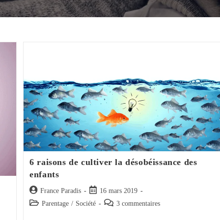
6 raisons de cultiver la désobéissance des
enfants
Auteur/autrice
Post
France Paradis
16 mars 2019
de
published:
Post
Post
Parentage
/
Société
3 commentaires
la
category:
comments: