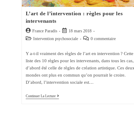
L’art de l’intervention : règles pour les
intervenants
Auteur/autrice
Post
France Paradis
18 mars 2018
de
published:
Post
Post
Intervention psychosociale
0 commentaire
la
category:
comments:
publication :
Y a-t-il vraiment des règles de l’art en intervention ? Cette
liste des 10 règles pour les intervenants, dans tous les cas,
d’abord été celle de règles de création artistique. Ces deu
mondes ont plus en commun qu’on pourrait le croire.
D’abord, l’intervention sociale est…
L’art
Continuer La Lecture
De
L’intervention
:
Règles
Pour
Les
Intervenants