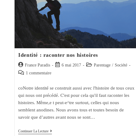
Identité : raconter nos histoires
Auteur/autrice
Post
Post
France Paradis
6 mai 2017
Parentage
/
Société
de
published:
category:
Post
1 commentaire
la
comments:
publication :
coNotre identité se construit aussi avec l'histoire de tous ceux
qui nous ont précédé. C'est pour cela qu'il faut raconter les
histoires. Même,e t peut-e^tre surtout, celles qui nous
semblent anodines. Nous avons tous et toutes besoin de
savoir que d’autres avant nous se sont…
Identité
Continuer La Lecture
: