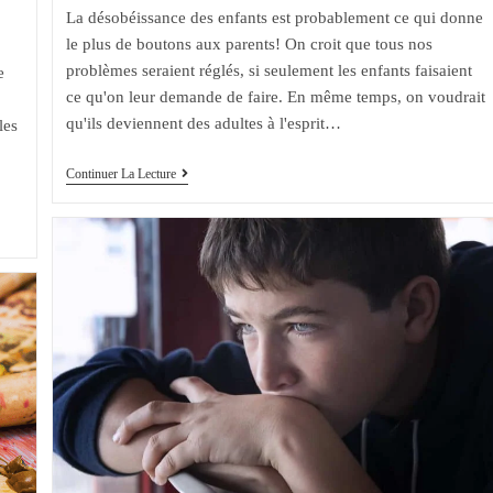
publication :
La désobéissance des enfants est probablement ce qui donne
le plus de boutons aux parents! On croit que tous nos
problèmes seraient réglés, si seulement les enfants faisaient
e
ce qu'on leur demande de faire. En même temps, on voudrait
qu'ils deviennent des adultes à l'esprit…
les
6
Continuer La Lecture
Raisons
De
Cultiver
La
Désobéissance
Des
Enfants