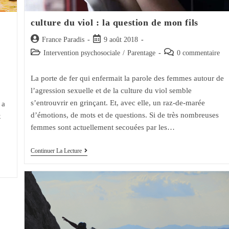
culture du viol : la question de mon fils
Auteur/autrice
Post
France Paradis
9 août 2018
de
published:
Post
Post
Intervention psychosociale
/
Parentage
0 commentaire
la
category:
comments:
publication :
La porte de fer qui enfermait la parole des femmes autour de
l’agression sexuelle et de la culture du viol semble
s’entrouvrir en grinçant. Et, avec elle, un raz-de-marée
 a
d’émotions, de mots et de questions. Si de très nombreuses
x
femmes sont actuellement secouées par les…
Culture
Continuer La Lecture
Du
Viol
:
La
Question
De
Mon
Fils