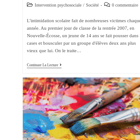
de
published:
Post
Post
Intervention psychosociale
/
Société
0 commentaire
la
category:
comments:
publication :
L'intimidation scolaire fait de nombreuses victimes chaqu
année. Au premier jour de classe de la rentrée 2007, en
Nouvelle-Écosse, un jeune de 14 ans se fait pousser dans 
cases et bousculer par un groupe d'élèves deux ans plus
vieux que lui. On le traite…
Intimidation
Continuer La Lecture
Scolaire:
Envie
De
Changer
Le
Monde
?