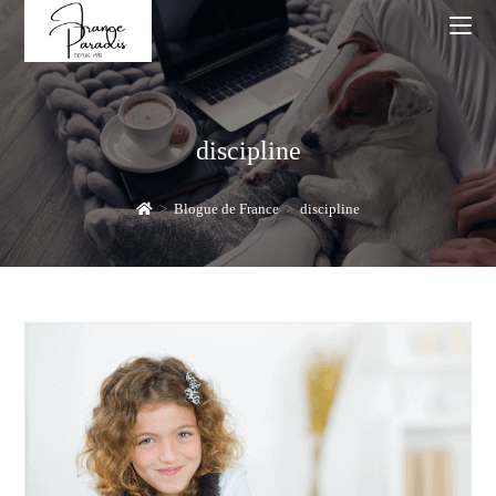
Skip
to
content
discipline
>
Blogue de France
>
discipline