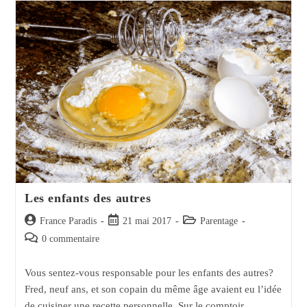
Savoir
Sur
La
Discipline
Et
Les
Enfants
Les enfants des autres
Auteur/autrice
Post
Post
France Paradis
21 mai 2017
Parentage
de
published:
category:
Post
0 commentaire
la
comments:
publication :
Vous sentez-vous responsable pour les enfants des autres?
Fred, neuf ans, et son copain du même âge avaient eu l’idée
de cuisiner une recette personnelle. Sur le comptoir