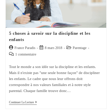
5 choses à savoir sur la discipline et les
enfants
Auteur/autrice
Post
Post
France Paradis
8 mars 2018
Parentage
de
published:
category:
Post
1 commentaire
la
comments:
publication :
Tout le monde a son idée sur la discipline et les enfants.
Mais il n'existe pas "une seule bonne façon" de discipliner
les enfants. Le cadre que nous leur offrons doit
correspondre à nos valeurs familiales et à notre style
parental. Chaque famille trouve donc…
5
Continuer La Lecture
Choses
À