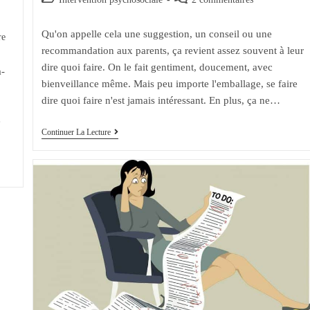
la
category:
comments:
publication :
Qu'on appelle cela une suggestion, un conseil ou une
re
recommandation aux parents, ça revient assez souvent à leur
dire quoi faire. On le fait gentiment, doucement, avec
à-
bienveillance même. Mais peu importe l'emballage, se faire
dire quoi faire n'est jamais intéressant. En plus, ça ne…
e
Recommandation
Continuer La Lecture
Aux
Parents
:
Trois
Choses
Qui
Les
Rendent
Inutiles!