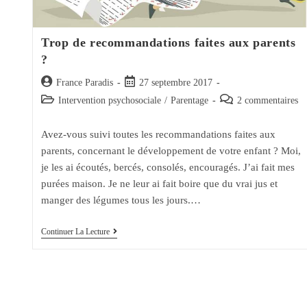
Trop de recommandations faites aux parents
?
Auteur/autrice
Post
France Paradis
27 septembre 2017
de
published:
Post
Post
Intervention psychosociale
/
Parentage
2 commentaires
la
category:
comments:
publication :
Avez-vous suivi toutes les recommandations faites aux
parents, concernant le développement de votre enfant ? Moi,
je les ai écoutés, bercés, consolés, encouragés. J’ai fait mes
purées maison. Je ne leur ai fait boire que du vrai jus et
manger des légumes tous les jours.…
Trop
Continuer La Lecture
De
Recommandations
Faites
Aux
Parents
?