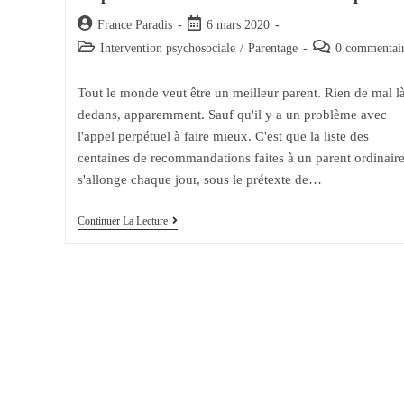
Auteur/autrice
Post
France Paradis
6 mars 2020
de
published:
Post
Post
Intervention psychosociale
/
Parentage
0 commentai
la
category:
comments:
publication :
Tout le monde veut être un meilleur parent. Rien de mal l
dedans, apparemment. Sauf qu'il y a un problème avec
l'appel perpétuel à faire mieux. C'est que la liste des
centaines de recommandations faites à un parent ordinair
s'allonge chaque jour, sous le prétexte de…
Le
Continuer La Lecture
Problème
Avec
« Être
Un
Meilleur
Parent »