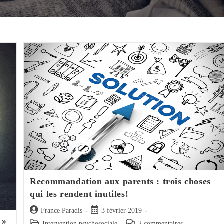
Recommandation aux parents : trois choses
qui les rendent inutiles!
Auteur/autrice
Post
France Paradis
3 février 2019
 »
de
published:
Post
Post
Intervention psychosociale
2 commentaires