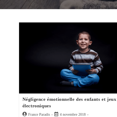
Négligence émotionnelle des enfants et jeux
électroniques
Auteur/autrice
Post
France Paradis
4 novembre 2018