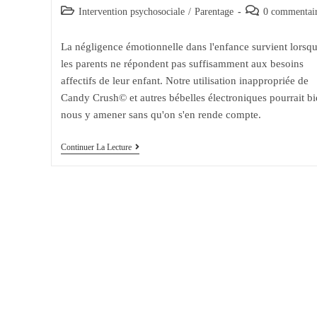
de
published:
Post
Post
Intervention psychosociale
/
Parentage
0 commentai
la
category:
comments:
publication :
La négligence émotionnelle dans l'enfance survient lorsq
les parents ne répondent pas suffisamment aux besoins
affectifs de leur enfant. Notre utilisation inappropriée de
Candy Crush© et autres bébelles électroniques pourrait bi
nous y amener sans qu'on s'en rende compte.
Négligence
Continuer La Lecture
Émotionnelle
Des
Enfants
Et
Jeux
Électroniques