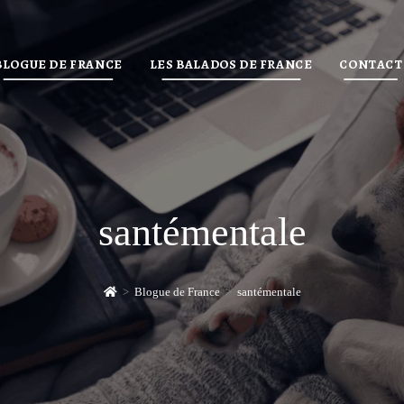
BLOGUE DE FRANCE
LES BALADOS DE FRANCE
CONTACT
santémentale
>
Blogue de France
>
santémentale