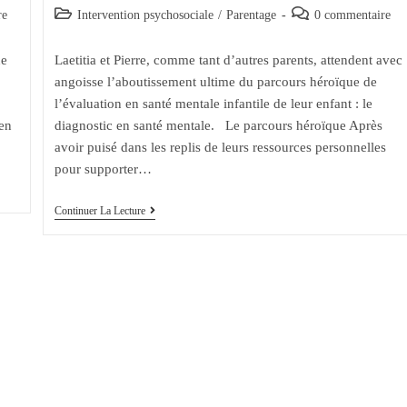
de
published:
Post
Post
re
Intervention psychosociale
/
Parentage
0 commentaire
la
category:
comments:
publication :
ue
Laetitia et Pierre, comme tant d’autres parents, attendent avec
angoisse l’aboutissement ultime du parcours héroïque de
l’évaluation en santé mentale infantile de leur enfant : le
en
diagnostic en santé mentale. Le parcours héroïque Après
avoir puisé dans les replis de leurs ressources personnelles
pour supporter…
Diagnostic
Continuer La Lecture
En
Santé
Mentale
Infantile:
Comment
Arrive-
T-
Il
?