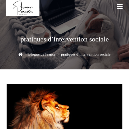
Skip
to
content
pratiques d’intervention sociale
>
Blogue de France
>
pratiques d’intervention sociale