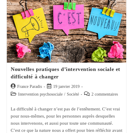
Nouvelles pratiques d’intervention sociale et
difficulté à changer
Auteur/autrice
Post
France Paradis
19 janvier 2019
de
published:
Post
Post
Intervention psychosociale
/
Société
2 commentaires
la
category:
comments:
publication :
La difficulté à changer n’est pas de l’entêtement. C’est vrai
pour nous-mêmes, pour les personnes auprès desquelles
nous intervenons, et aussi pour toute une communauté.
C’est ce que la nature nous a offert pour bien réfléchir avant