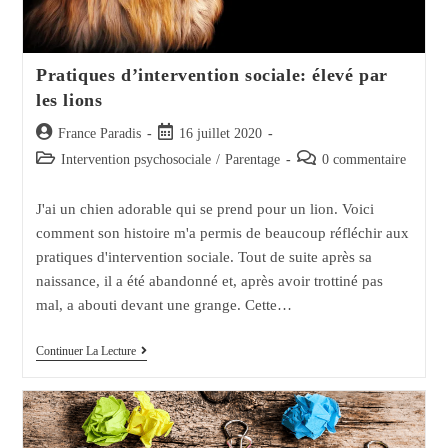
Pratiques d’intervention sociale: élevé par
les lions
Auteur/autrice
Post
France Paradis
16 juillet 2020
de
published:
Post
Post
Intervention psychosociale
/
Parentage
0 commentaire
la
category:
comments:
publication :
J'ai un chien adorable qui se prend pour un lion. Voici
comment son histoire m'a permis de beaucoup réfléchir aux
pratiques d'intervention sociale. Tout de suite après sa
naissance, il a été abandonné et, après avoir trottiné pas
mal, a abouti devant une grange. Cette…
Pratiques
Continuer La Lecture
D’intervention
Sociale:
Élevé
Par
Les
Lions