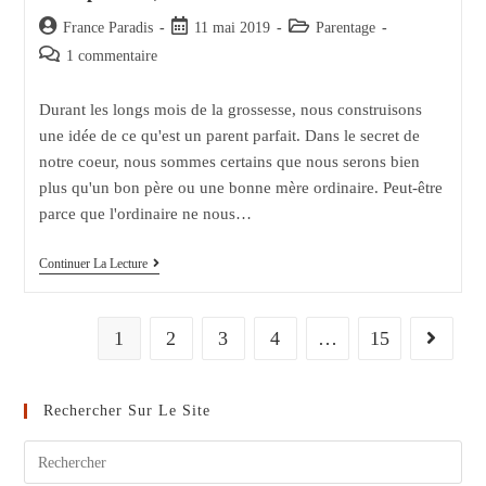
Auteur/autrice
Post
Post
France Paradis
11 mai 2019
Parentage
de
published:
category:
Post
1 commentaire
la
comments:
publication :
Durant les longs mois de la grossesse, nous construisons
une idée de ce qu'est un parent parfait. Dans le secret de
notre coeur, nous sommes certains que nous serons bien
plus qu'un bon père ou une bonne mère ordinaire. Peut-être
parce que l'ordinaire ne nous…
Je
Continuer La Lecture
Suis
Une
Bonne
Mère
1
2
3
4
…
15
Aller à l
Ordinaire.
Être
De
Bons
Rechercher Sur Le Site
Parents,
C’est
Suffisant.