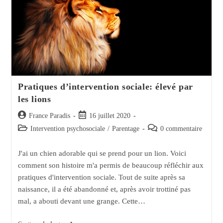
Moi
Pratiques d’intervention sociale: élevé par
les lions
Auteur/autrice
Post
France Paradis
16 juillet 2020
de
published:
Post
Post
Intervention psychosociale
/
Parentage
0 commentaire
la
category:
comments:
publication :
J'ai un chien adorable qui se prend pour un lion. Voici
comment son histoire m'a permis de beaucoup réfléchir aux
pratiques d'intervention sociale. Tout de suite après sa
naissance, il a été abandonné et, après avoir trottiné pas
mal, a abouti devant une grange. Cette…