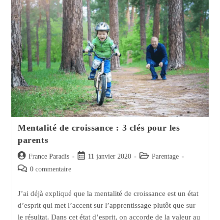
Meilleur
Parent »
Mentalité de croissance : 3 clés pour les
parents
Auteur/autrice
Post
Post
France Paradis
11 janvier 2020
Parentage
de
published:
category:
Post
0 commentaire
la
comments:
publication :
J’ai déjà expliqué que la mentalité de croissance est un état
d’esprit qui met l’accent sur l’apprentissage plutôt que sur
le résultat. Dans cet état d’esprit, on accorde de la valeur au