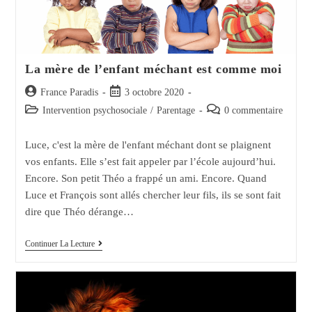
La mère de l’enfant méchant est comme moi
Auteur/autrice
Post
France Paradis
3 octobre 2020
de
published:
Post
Post
Intervention psychosociale
/
Parentage
0 commentaire
la
category:
comments:
publication :
Luce, c'est la mère de l'enfant méchant dont se plaignent
vos enfants. Elle s’est fait appeler par l’école aujourd’hui.
Encore. Son petit Théo a frappé un ami. Encore. Quand
Luce et François sont allés chercher leur fils, ils se sont fait
dire que Théo dérange…
La
Continuer La Lecture
Mère
De
L’enfant
Méchant
Est
Comme