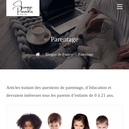
Skip
to
content
Parentage
>
Blogue de France
>
Parentage
Articles traitant des questions de parentage, d’éducation et
devraient intéresser tous les parents d’enfants de 0 à 21 ans.