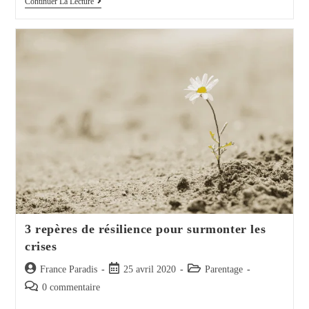
Pratiques
Continuer La Lecture
D’intervention
Sociale:
Élevé
Par
Les
Lions
3 repères de résilience pour surmonter les
crises
Auteur/autrice
Post
Post
France Paradis
25 avril 2020
Parentage
de
published:
category:
Post
0 commentaire
la
comments: