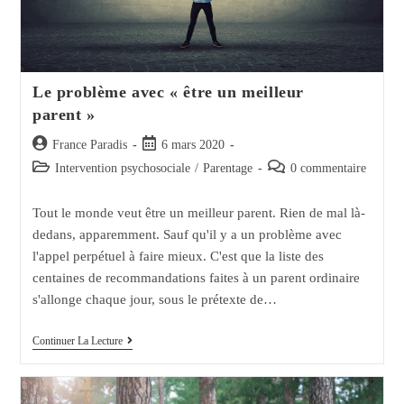
Le problème avec « être un meilleur
parent »
Auteur/autrice
Post
France Paradis
6 mars 2020
de
published:
Post
Post
Intervention psychosociale
/
Parentage
0 commentaire
la
category:
comments:
publication :
Tout le monde veut être un meilleur parent. Rien de mal là-
dedans, apparemment. Sauf qu'il y a un problème avec
l'appel perpétuel à faire mieux. C'est que la liste des
centaines de recommandations faites à un parent ordinaire
s'allonge chaque jour, sous le prétexte de…
Le
Continuer La Lecture
Problème
Avec
« Être
Un