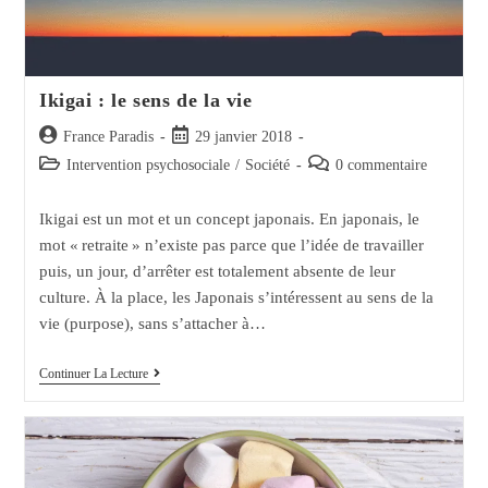
Ikigai : le sens de la vie
Auteur/autrice
Post
France Paradis
29 janvier 2018
de
published:
Post
Post
Intervention psychosociale
/
Société
0 commentaire
la
category:
comments:
publication :
Ikigai est un mot et un concept japonais. En japonais, le
mot « retraite » n’existe pas parce que l’idée de travailler
puis, un jour, d’arrêter est totalement absente de leur
culture. À la place, les Japonais s’intéressent au sens de la
vie (purpose), sans s’attacher à…
Ikigai
Continuer La Lecture
:
Le
Sens
De
La
Vie