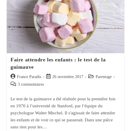
Faire attendre les enfants : le test de la
guimauve
Auteur/autrice
Post
Post
France Paradis
26 novembre 2017
Parentage
de
published:
category:
Post
3 commentaires
la
comments:
publication :
Le test de la guimauve a été réalisée pour la première fois
en 1970 à l’université de Stanford, par l’équipe du
psychologue Walter Mischel. Il s'agissait de faire attendre
les enfants et de voir ce qui se passerait. Dans une pièce
sans rien pour les…