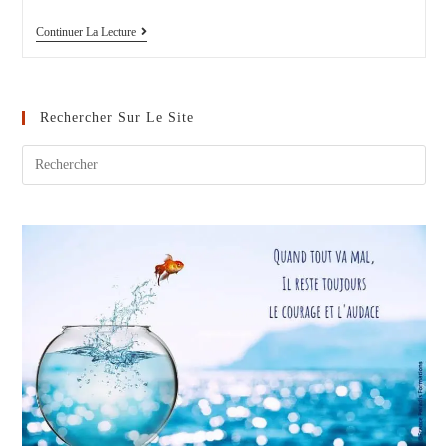
Faire
Continuer La Lecture
Attendre
Les
Enfants
:
Le
Rechercher Sur Le Site
Test
De
La
Guimauve