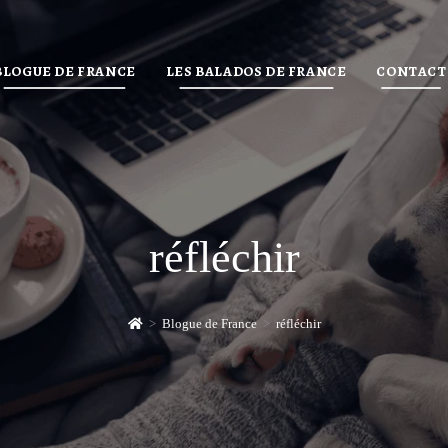
BLOGUE DE FRANCE
LES BALADOS DE FRANCE
CONTACT
réfléchir
>
Blogue de France
>
réfléchir