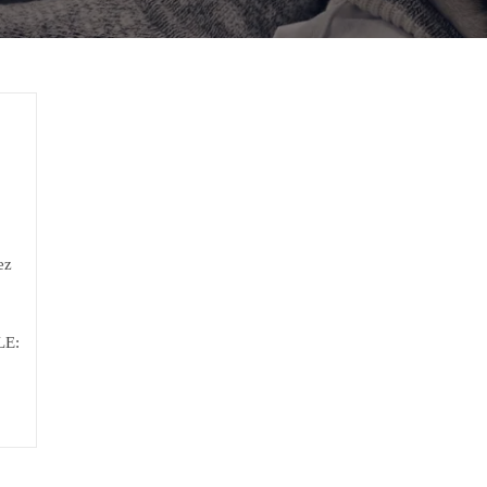
ez
LE: