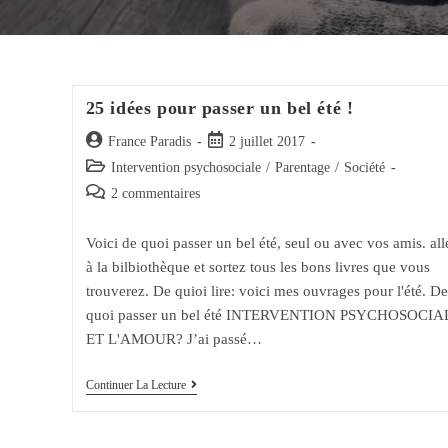
25 idées pour passer un bel été !
Auteur/autrice
Post
France Paradis
2 juillet 2017
de
published:
Post
Intervention psychosociale
/
Parentage
/
Société
la
category:
Post
2 commentaires
publication :
comments:
Voici de quoi passer un bel été, seul ou avec vos amis. all
à la bilbiothèque et sortez tous les bons livres que vous
trouverez. De quioi lire: voici mes ouvrages pour l'été. De
quoi passer un bel été INTERVENTION PSYCHOSOCIA
ET L'AMOUR? J’ai passé…
25
Continuer La Lecture
Idées
Pour
Passer