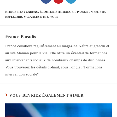
dans
dans
dans
une
une
une
autre
autre
autre
ÉTIQUETTES :
CADEAU
,
ÉCOUTER
,
ÉTÉ
,
MANGER
,
PASSER UN BEL ETE
,
fenêtre
fenêtre
fenêtre
RÉFLÉCHIR
,
VACANCES D'ÉTÉ
,
VOIR
France Paradis
France collabore régulièrement au magazine Naître et grandir et
au site Maman pour la vie. Elle offre un éventail de formations
aux intervenants sociaux de nombreux champs de disciplines.
Vous trouverez les détails ci-haut, sous l'onglet "Formations
intervention sociale"
VOUS DEVRIEZ ÉGALEMENT AIMER