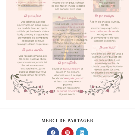
PARTAGER
MERCI DE PARTAGER
CE
CONTENU
Ouvrir
Ouvrir
Ouvrir