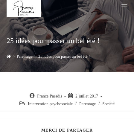
Skip
to
content
25 idées pour passer un bel été !
>
Parentage
>
25 idées pour passer un bel été !
Auteur/autrice
Post
France Paradis
2 juillet 2017
de
published:
Post
Intervention psychosociale
/
Parentage
/
Société
la
category:
publication :
PARTAGER
MERCI DE PARTAGER