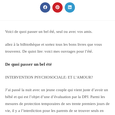
CE
CONTENU
Ouvrir
Ouvrir
Ouvrir
dans
dans
dans
une
une
une
autre
autre
autre
fenêtre
fenêtre
fenêtre
Voici de quoi passer un bel été, seul ou avec vos amis.
allez à la bilbiothèque et sortez tous les bons livres que vous
trouverez. De quioi lire: voici mes ouvrages pour l’été.
De quoi passer un bel été
INTERVENTION PSYCHOSOCIALE: ET L’AMOUR?
J’ai passé la nuit avec un jeune couple qui vient juste d’avoir un
bébé et qui est l’objet d’une d’évaluation par la DPJ. Parmi les
mesures de protection temporaires de ses trente premiers jours de
vie, il y a l’interdiction pour les parents de se trouver seuls en