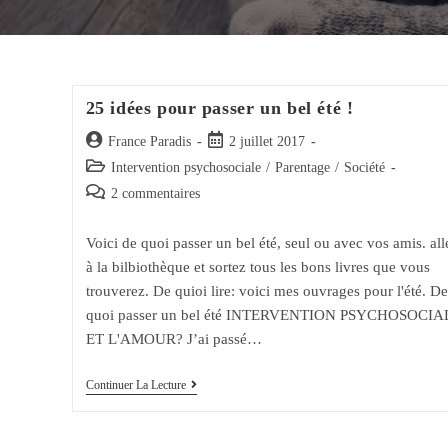
25 idées pour passer un bel été !
Auteur/autrice
Post
France Paradis
2 juillet 2017
de
published:
Post
Intervention psychosociale
/
Parentage
/
Société
la
category:
Post
2 commentaires
publication :
comments:
Voici de quoi passer un bel été, seul ou avec vos amis. all
à la bilbiothèque et sortez tous les bons livres que vous
trouverez. De quioi lire: voici mes ouvrages pour l'été. De
quoi passer un bel été INTERVENTION PSYCHOSOCIA
ET L'AMOUR? J’ai passé…
25
Continuer La Lecture
Idées
Pour
Passer