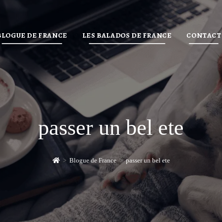
BLOGUE DE FRANCE
LES BALADOS DE FRANCE
CONTACT
passer un bel ete
>
Blogue de France
>
passer un bel ete