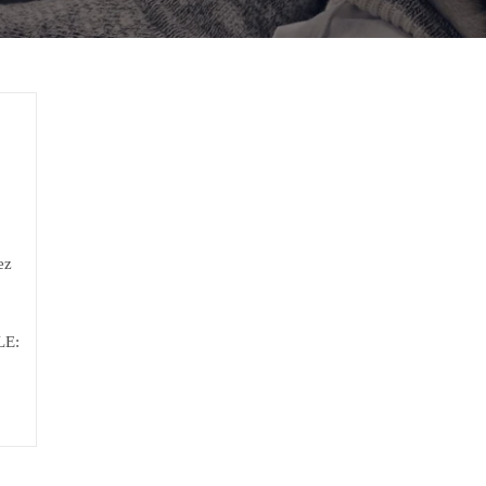
ez
LE: