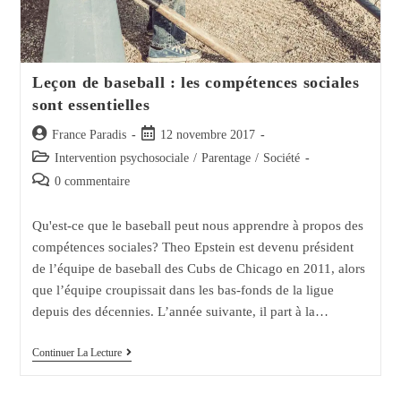
Leçon de baseball : les compétences sociales
sont essentielles
Auteur/autrice
Post
France Paradis
12 novembre 2017
de
published:
Post
Intervention psychosociale
/
Parentage
/
Société
la
category:
Post
0 commentaire
publication :
comments:
Qu'est-ce que le baseball peut nous apprendre à propos des
compétences sociales? Theo Epstein est devenu président
de l’équipe de baseball des Cubs de Chicago en 2011, alors
que l’équipe croupissait dans les bas-fonds de la ligue
depuis des décennies. L’année suivante, il part à la…
Leçon
Continuer La Lecture
De
Baseball
: