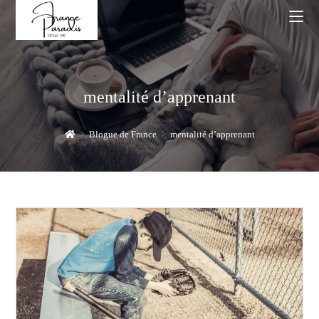
Skip
to
content
mentalité d’apprenant
>
Blogue de France
>
mentalité d’apprenant