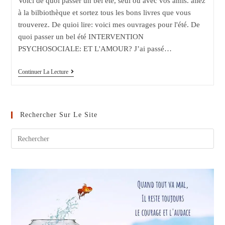
Voici de quoi passer un bel été, seul ou avec vos amis. allez
à la bilbiothèque et sortez tous les bons livres que vous
trouverez. De quioi lire: voici mes ouvrages pour l'été. De
quoi passer un bel été INTERVENTION
PSYCHOSOCIALE: ET L'AMOUR? J’ai passé…
25
Continuer La Lecture
Idées
Pour
Passer
Un
Bel
Rechercher Sur Le Site
Été
!