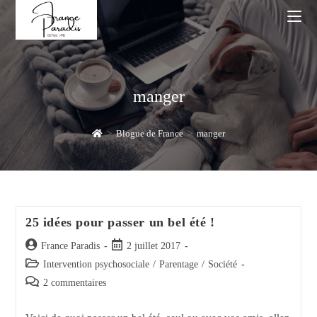
Skip
to
content
manger
>
Blogue de France
>
manger
25 idées pour passer un bel été !
Auteur/autrice
Post
France Paradis
2 juillet 2017
de
published:
Post
Intervention psychosociale
/
Parentage
/
Société
la
category:
Post
2 commentaires
publication :
comments: