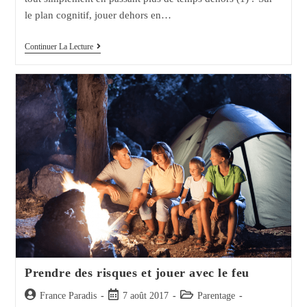
le plan cognitif, jouer dehors en…
Jouer
Continuer La Lecture
Dehors,
L’éducation
En
Pleine
Nature
Prendre des risques et jouer avec le feu
Auteur/autrice
Post
Post
France Paradis
7 août 2017
Parentage