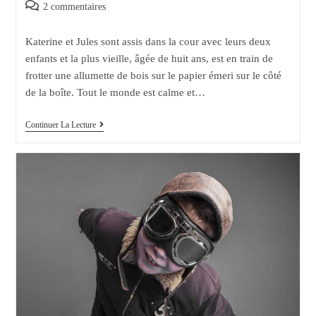
de
published:
category:
Post
2 commentaires
la
comments:
publication :
Katerine et Jules sont assis dans la cour avec leurs deux
enfants et la plus vieille, âgée de huit ans, est en train de
frotter une allumette de bois sur le papier émeri sur le côté
de la boîte. Tout le monde est calme et…
Prendre
Continuer La Lecture
Des
Risques
Et
Jouer
Avec
Le
Feu