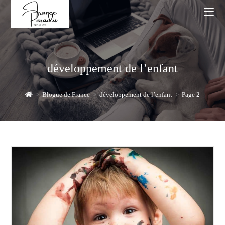
Skip
to
content
développement de l’enfant
>
Blogue de France
>
développement de l’enfant
>
Page 2