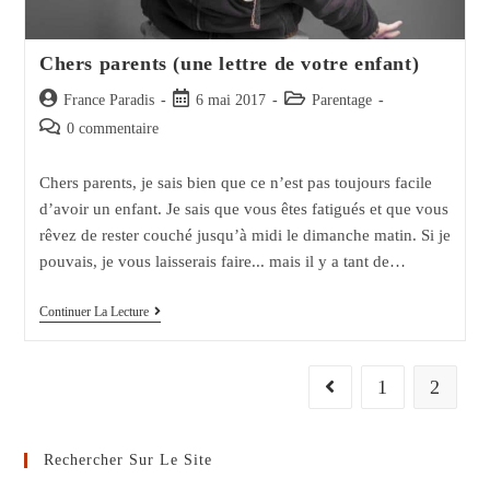
Chers parents (une lettre de votre enfant)
Auteur/autrice
Post
Post
France Paradis
6 mai 2017
Parentage
de
published:
category:
Post
0 commentaire
la
comments:
publication :
Chers parents, je sais bien que ce n’est pas toujours facile
d’avoir un enfant. Je sais que vous êtes fatigués et que vous
rêvez de rester couché jusqu’à midi le dimanche matin. Si je
pouvais, je vous laisserais faire... mais il y a tant de…
Chers
Continuer La Lecture
Parents
(une
Lettre
De
1
2
Go to the previous page
Votre
Enfant)
Rechercher Sur Le Site