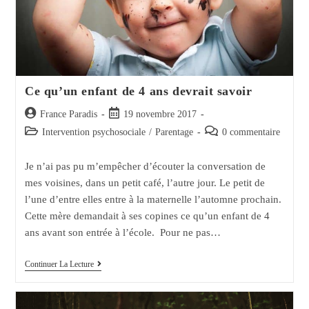
Ce qu’un enfant de 4 ans devrait savoir
Auteur/autrice
Post
France Paradis
19 novembre 2017
de
published:
Post
Post
Intervention psychosociale
/
Parentage
0 commentaire
la
category:
comments:
publication :
Je n’ai pas pu m’empêcher d’écouter la conversation de
mes voisines, dans un petit café, l’autre jour. Le petit de
l’une d’entre elles entre à la maternelle l’automne prochain.
Cette mère demandait à ses copines ce qu’un enfant de 4
ans avant son entrée à l’école. Pour ne pas…
Ce
Continuer La Lecture
Qu’un
Enfant
De
4