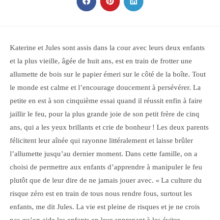
CONTENU
Ouvrir
Ouvrir
Ouvrir
dans
dans
dans
une
une
une
autre
autre
autre
fenêtre
fenêtre
fenêtre
Katerine et Jules sont assis dans la cour avec leurs deux enfants
et la plus vieille, âgée de huit ans, est en train de frotter une
allumette de bois sur le papier émeri sur le côté de la boîte. Tout
le monde est calme et l’encourage doucement à persévérer. La
petite en est à son cinquième essai quand il réussit enfin à faire
jaillir le feu, pour la plus grande joie de son petit frère de cinq
ans, qui a les yeux brillants et crie de bonheur ! Les deux parents
félicitent leur aînée qui rayonne littéralement et laisse brûler
l’allumette jusqu’au dernier moment. Dans cette famille, on a
choisi de permettre aux enfants d’apprendre à manipuler le feu
plutôt que de leur dire de ne jamais jouer avec. « La culture du
risque zéro est en train de tous nous rendre fous, surtout les
enfants, me dit Jules. La vie est pleine de risques et je ne crois