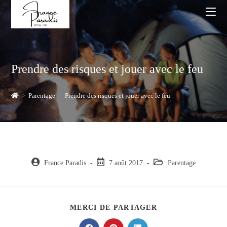
Skip
to
content
Prendre des risques et jouer avec le feu
>
Parentage
>
Prendre des risques et jouer avec le feu
Auteur/autrice
Post
Post
France Paradis
7 août 2017
Parentage
de
published:
category:
la
publication :
PARTAGER
MERCI DE PARTAGER
CE