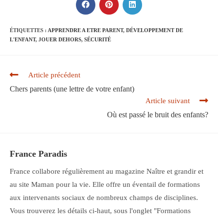
CONTENU
Ouvrir
Ouvrir
Ouvrir
dans
dans
dans
une
une
une
autre
autre
autre
ÉTIQUETTES :
APPRENDRE A ETRE PARENT
,
DÉVELOPPEMENT DE
fenêtre
fenêtre
fenêtre
L'ENFANT
,
JOUER DEHORS
,
SÉCURITÉ
Read
Article précédent
more
Chers parents (une lettre de votre enfant)
articles
Article suivant
Où est passé le bruit des enfants?
France Paradis
France collabore régulièrement au magazine Naître et grandir et
au site Maman pour la vie. Elle offre un éventail de formations
aux intervenants sociaux de nombreux champs de disciplines.
Vous trouverez les détails ci-haut, sous l'onglet "Formations