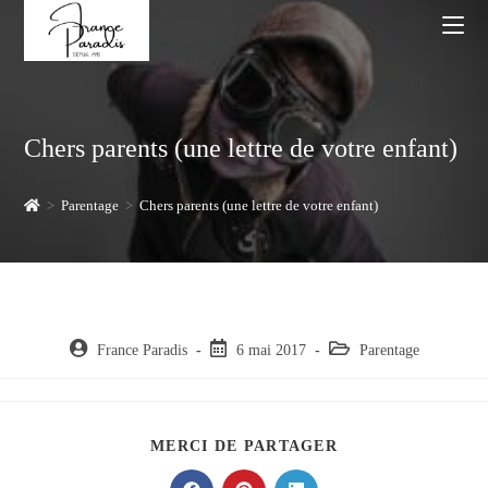
Skip
to
content
Chers parents (une lettre de votre enfant)
>
Parentage
>
Chers parents (une lettre de votre enfant)
Auteur/autrice
Post
Post
France Paradis
6 mai 2017
Parentage
de
published:
category:
la
publication :
PARTAGER
MERCI DE PARTAGER
CE