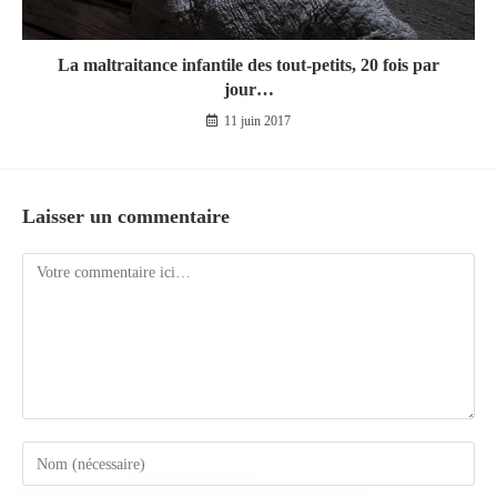
La maltraitance infantile des tout-petits, 20 fois par
jour…
11 juin 2017
Laisser un commentaire
Comment
Enter
your