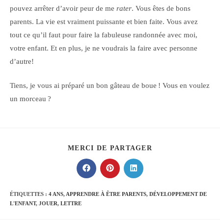
pouvez arrêter d’avoir peur de me
rater
. Vous êtes de bons
parents. La vie est vraiment puissante et bien faite. Vous avez
tout ce qu’il faut pour faire la fabuleuse randonnée avec moi,
votre enfant. Et en plus, je ne voudrais la faire avec personne
d’autre!
Tiens, je vous ai préparé un bon gâteau de boue ! Vous en voulez
un morceau ?
PARTAGER
MERCI DE PARTAGER
CE
CONTENU
Ouvrir
Ouvrir
Ouvrir
dans
dans
dans
une
une
une
autre
autre
autre
ÉTIQUETTES :
4 ANS
,
APPRENDRE À ÊTRE PARENTS
,
DÉVELOPPEMENT DE
fenêtre
fenêtre
fenêtre
L'ENFANT
,
JOUER
,
LETTRE