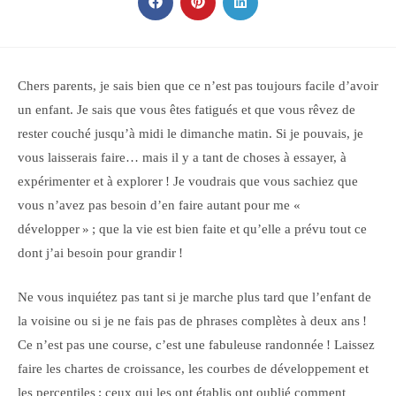
CONTENU
Ouvrir
Ouvrir
Ouvrir
dans
dans
dans
une
une
une
autre
autre
autre
fenêtre
fenêtre
fenêtre
Chers parents, je sais bien que ce n’est pas toujours facile d’avoir
un enfant. Je sais que vous êtes fatigués et que vous rêvez de
rester couché jusqu’à midi le dimanche matin. Si je pouvais, je
vous laisserais faire… mais il y a tant de choses à essayer, à
expérimenter et à explorer ! Je voudrais que vous sachiez que
vous n’avez pas besoin d’en faire autant pour me «
développer » ; que la vie est bien faite et qu’elle a prévu tout ce
dont j’ai besoin pour grandir !
Ne vous inquiétez pas tant si je marche plus tard que l’enfant de
la voisine ou si je ne fais pas de phrases complètes à deux ans !
Ce n’est pas une course, c’est une fabuleuse randonnée ! Laissez
faire les chartes de croissance, les courbes de développement et
les percentiles ; ceux qui les ont établis ont oublié comment