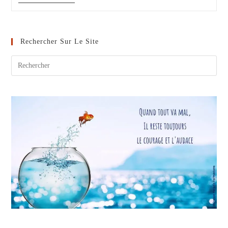
D’été
:
Ouvrir
Ses
Ailes
Rechercher Sur Le Site