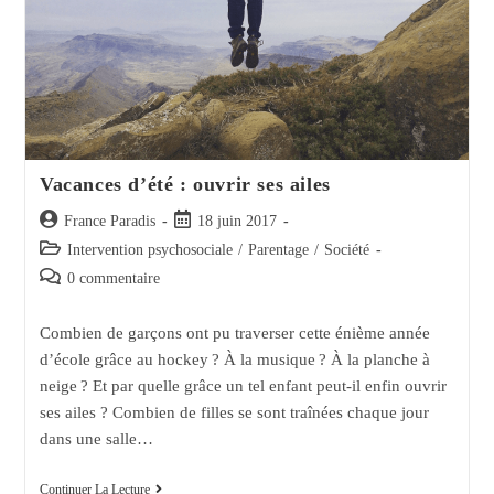
Vacances d’été : ouvrir ses ailes
Auteur/autrice
Post
France Paradis
18 juin 2017
de
published:
Post
Intervention psychosociale
/
Parentage
/
Société
la
category:
Post
0 commentaire
publication :
comments:
Combien de garçons ont pu traverser cette énième année
d’école grâce au hockey ? À la musique ? À la planche à
neige ? Et par quelle grâce un tel enfant peut-il enfin ouvrir
ses ailes ? Combien de filles se sont traînées chaque jour
dans une salle…
Vacances
Continuer La Lecture