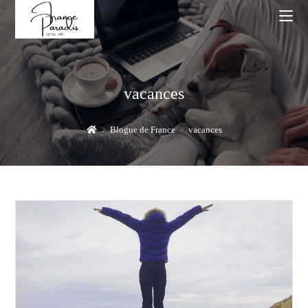
Skip
to
content
vacances
>
Blogue de France
>
vacances