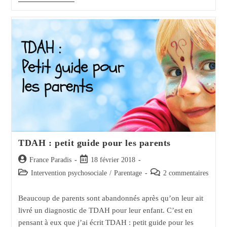
Les
Parents
Ne
Demandent
Pas
D’aide
Quand
Ils
En
Ont
Besoin
?
TDAH : petit guide pour les parents
Auteur/autrice
Post
France Paradis
18 février 2018
de
published:
Post
Post
Intervention psychosociale
/
Parentage
2 commentaires
la
category:
comments:
publication :
Beaucoup de parents sont abandonnés après qu’on leur ait
livré un diagnostic de TDAH pour leur enfant. C’est en
pensant à eux que j’ai écrit TDAH : petit guide pour les