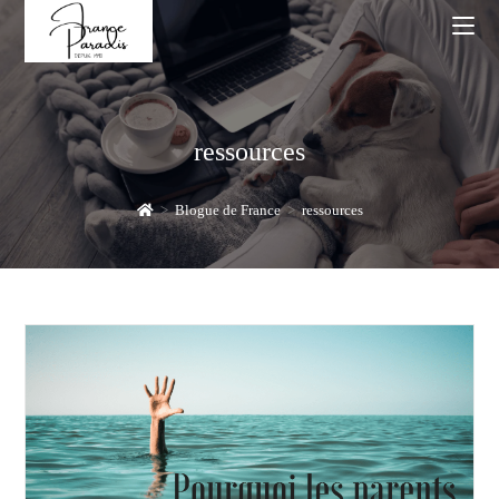
Skip
to
content
ressources
>
Blogue de France
>
ressources