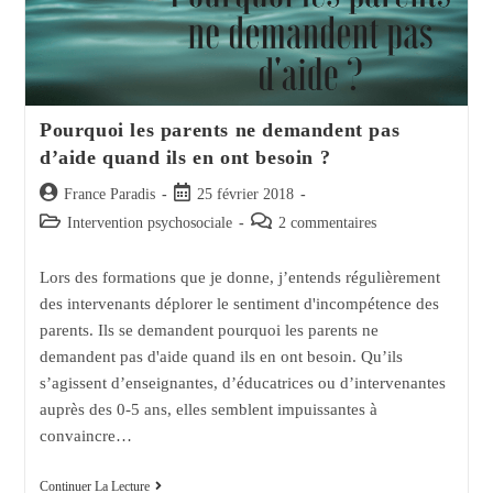
Pourquoi les parents ne demandent pas
d’aide quand ils en ont besoin ?
Auteur/autrice
Post
France Paradis
25 février 2018
de
published:
Post
Post
Intervention psychosociale
2 commentaires
la
category:
comments:
publication :
Lors des formations que je donne, j’entends régulièrement
des intervenants déplorer le sentiment d'incompétence des
parents. Ils se demandent pourquoi les parents ne
demandent pas d'aide quand ils en ont besoin. Qu’ils
s’agissent d’enseignantes, d’éducatrices ou d’intervenantes
auprès des 0-5 ans, elles semblent impuissantes à
convaincre…
Pourquoi
Continuer La Lecture