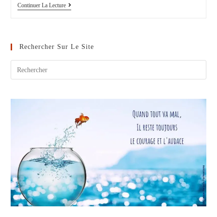
La
Continuer La Lecture
Maltraitance
Infantile
Des
Tout-
Petits,
Rechercher Sur Le Site
20
Fois
Par
Jour…