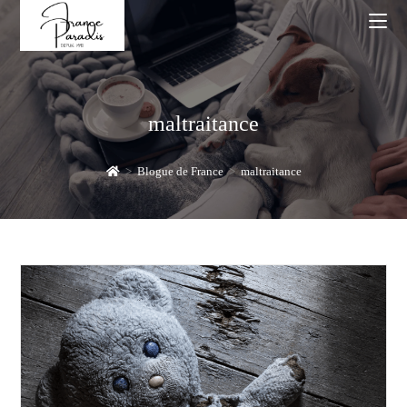
Skip
to
content
maltraitance
>
Blogue de France
>
maltraitance