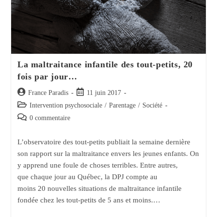
La maltraitance infantile des tout-petits, 20
fois par jour…
Auteur/autrice
Post
France Paradis
11 juin 2017
de
published:
Post
Intervention psychosociale
/
Parentage
/
Société
la
category:
Post
0 commentaire
publication :
comments:
L’observatoire des tout-petits publiait la semaine dernière
son rapport sur la maltraitance envers les jeunes enfants. On
y apprend une foule de choses terribles. Entre autres,
que chaque jour au Québec, la DPJ compte au
moins 20 nouvelles situations de maltraitance infantile
fondée chez les tout-petits de 5 ans et moins.…