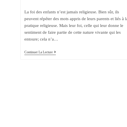
la
category:
comments:
publication :
La foi des enfants n’est jamais religieuse. Bien sûr, ils
peuvent répéter des mots appris de leurs parents et liés à l
pratique religieuse. Mais leur foi, celle qui leur donne le
sentiment de faire partie de cette nature vivante qui les
entoure; cela n’a…
La
Continuer La Lecture
Foi
Des
Enfants