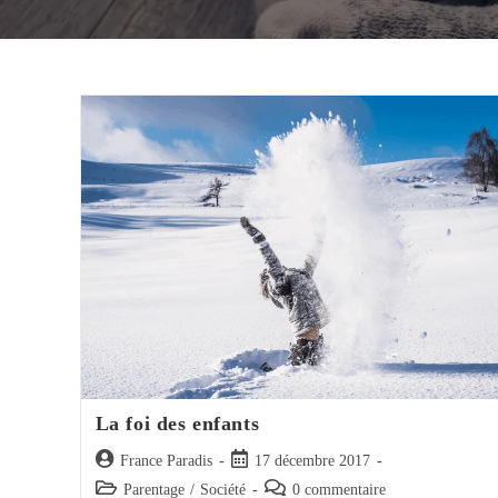
La foi des enfants
Auteur/autrice
Post
France Paradis
17 décembre 2017
de
published:
Post
Post
Parentage
/
Société
0 commentaire