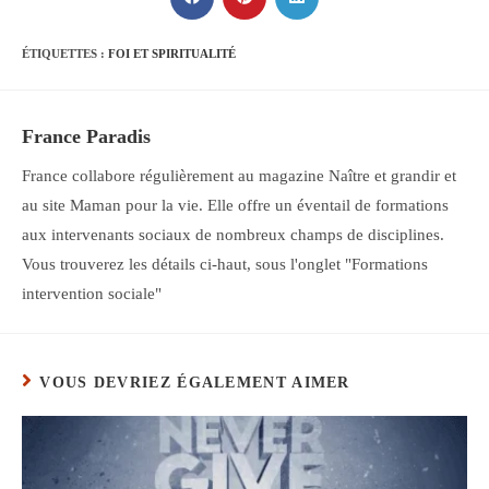
Ouvrir
Ouvrir
Ouvrir
dans
dans
dans
une
une
une
autre
autre
autre
ÉTIQUETTES :
FOI ET SPIRITUALITÉ
fenêtre
fenêtre
fenêtre
France Paradis
France collabore régulièrement au magazine Naître et grandir et
au site Maman pour la vie. Elle offre un éventail de formations
aux intervenants sociaux de nombreux champs de disciplines.
Vous trouverez les détails ci-haut, sous l'onglet "Formations
intervention sociale"
VOUS DEVRIEZ ÉGALEMENT AIMER