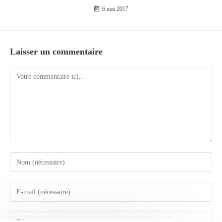
6 mai 2017
Laisser un commentaire
Comment
Enter
your
name
Enter
or
your
username
email
Enter
to