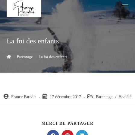
Skip
to
content
La foi des enfants
>
Parentage
>
La foi des enfants
Auteur/autrice
Post
Post
France Paradis
17 décembre 2017
Parentage
/
Société
de
published:
category:
la
publication :
PARTAGER
MERCI DE PARTAGER
CE