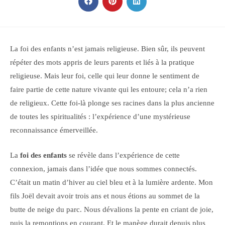
CONTENU
Ouvrir
Ouvrir
Ouvrir
dans
dans
dans
une
une
une
autre
autre
autre
fenêtre
fenêtre
fenêtre
La foi des enfants n’est jamais religieuse. Bien sûr, ils peuvent
répéter des mots appris de leurs parents et liés à la pratique
religieuse. Mais leur foi, celle qui leur donne le sentiment de
faire partie de cette nature vivante qui les entoure; cela n’a rien
de religieux. Cette foi-là plonge ses racines dans la plus ancienne
de toutes les spiritualités : l’expérience d’une mystérieuse
reconnaissance émerveillée.
La
foi des enfants
se révèle dans l’expérience de cette
connexion, jamais dans l’idée que nous sommes connectés.
C’était un matin d’hiver au ciel bleu et à la lumière ardente. Mon
fils Joël devait avoir trois ans et nous étions au sommet de la
butte de neige du parc. Nous dévalions la pente en criant de joie,
puis la remontions en courant. Et le manège durait depuis plus