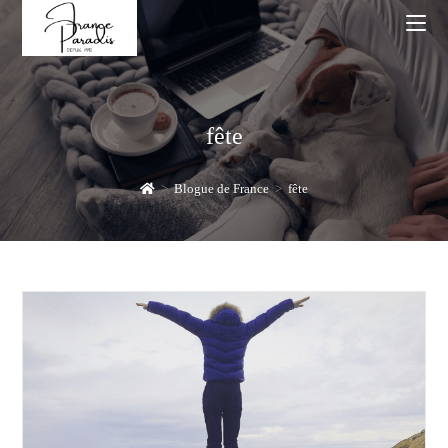
Skip
to
content
fête
>
Blogue de France
>
fête