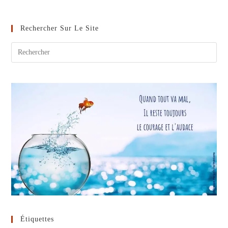
GRÂCE
:
DIRE
MERCI
Rechercher Sur Le Site
Étiquettes