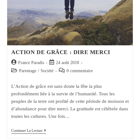
ACTION DE GRÂCE : DIRE MERCI
Auteur/autrice
Post
France Paradis
24 août 2018
de
published:
Post
Post
Parentage
/
Société
0 commentaire
la
category:
comments:
publication :
L’Action de grâce est sans doute la fête la plus
profondément liée à la survie de l’humanité. Tous les
peuples de la terre ont profité de cette période de moisson et
d’abondance pour dire merci. La gratitude est célébrée dans
toutes les cultures. Une fois…
ACTION
Continuer La Lecture
DE