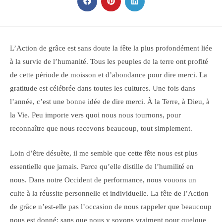
CONTENU
Ouvrir
Ouvrir
Ouvrir
dans
dans
dans
une
une
une
autre
autre
autre
fenêtre
fenêtre
fenêtre
L’Action de grâce est sans doute la fête la plus profondément liée
à la survie de l’humanité. Tous les peuples de la terre ont profité
de cette période de moisson et d’abondance pour dire merci. La
gratitude est célébrée dans toutes les cultures. Une fois dans
l’année, c’est une bonne idée de dire merci. À la Terre, à Dieu, à
la Vie. Peu importe vers quoi nous nous tournons, pour
reconnaître que nous recevons beaucoup, tout simplement.
Loin d’être désuète, il me semble que cette fête nous est plus
essentielle que jamais. Parce qu’elle distille de l’humilité en
nous. Dans notre Occident de performance, nous vouons un
culte à la réussite personnelle et individuelle. La fête de l’Action
de grâce n’est-elle pas l’occasion de nous rappeler que beaucoup
nous est donné; sans que nous y soyons vraiment pour quelque