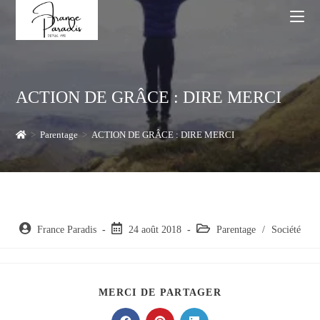
Skip
to
content
ACTION DE GRÂCE : DIRE MERCI
>
Parentage
>
ACTION DE GRÂCE : DIRE MERCI
Auteur/autrice
Post
Post
France Paradis
24 août 2018
Parentage
/
Société
de
published:
category:
la
publication :
PARTAGER
MERCI DE PARTAGER
CE