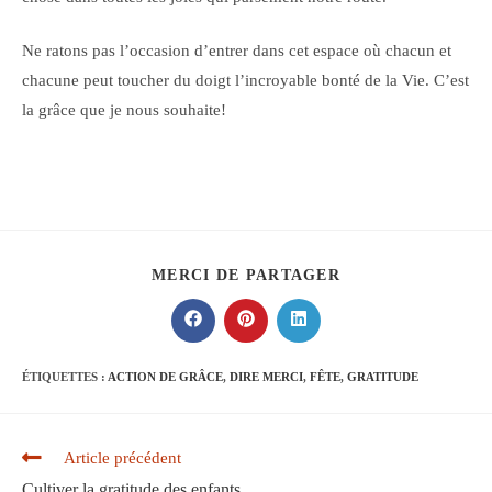
Ne ratons pas l’occasion d’entrer dans cet espace où chacun et
chacune peut toucher du doigt l’incroyable bonté de la Vie. C’est
la grâce que je nous souhaite!
PARTAGER
MERCI DE PARTAGER
CE
CONTENU
Ouvrir
Ouvrir
Ouvrir
dans
dans
dans
une
une
une
autre
autre
autre
ÉTIQUETTES :
ACTION DE GRÂCE
,
DIRE MERCI
,
FÊTE
,
GRATITUDE
fenêtre
fenêtre
fenêtre
Read
Article précédent
more
Cultiver la gratitude des enfants