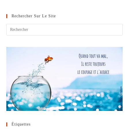
Curiosité
Et
La
Créativité
Rechercher Sur Le Site
Des
Enfants
Étiquettes