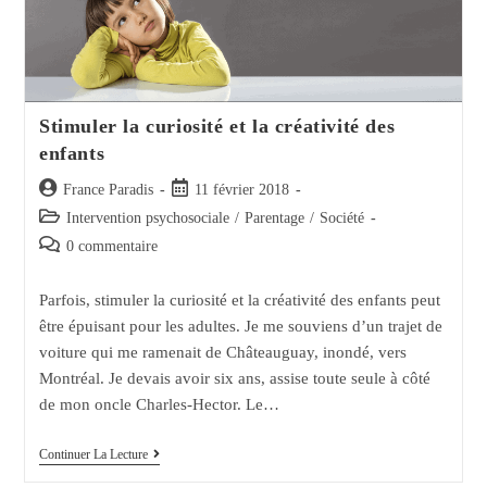
Stimuler la curiosité et la créativité des
enfants
Auteur/autrice
Post
France Paradis
11 février 2018
de
published:
Post
Intervention psychosociale
/
Parentage
/
Société
la
category:
Post
0 commentaire
publication :
comments:
Parfois, stimuler la curiosité et la créativité des enfants peut
être épuisant pour les adultes. Je me souviens d’un trajet de
voiture qui me ramenait de Châteauguay, inondé, vers
Montréal. Je devais avoir six ans, assise toute seule à côté
de mon oncle Charles-Hector. Le…
Stimuler
Continuer La Lecture
La