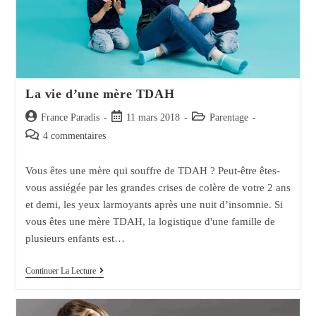
La vie d’une mère TDAH
Auteur/autrice
Post
Post
France Paradis
11 mars 2018
Parentage
de
published:
category:
Post
4 commentaires
la
comments:
publication :
Vous êtes une mère qui souffre de TDAH ? Peut-être êtes-
vous assiégée par les grandes crises de colère de votre 2 ans
et demi, les yeux larmoyants après une nuit d’insomnie. Si
vous êtes une mère TDAH, la logistique d'une famille de
plusieurs enfants est…
La
Continuer La Lecture
Vie
D’une
Mère
TDAH