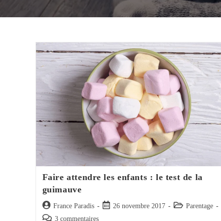
Faire attendre les enfants : le test de la
guimauve
Auteur/autrice
Post
Post
France Paradis
26 novembre 2017
Parentage
de
published:
category:
Post
3 commentaires