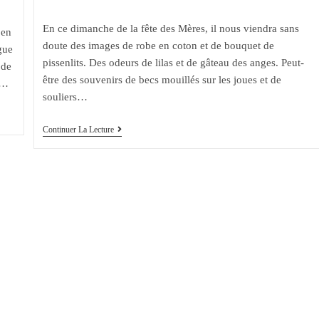
la
comments:
publication :
En ce dimanche de la fête des Mères, il nous viendra sans
 en
doute des images de robe en coton et de bouquet de
gue
pissenlits. Des odeurs de lilas et de gâteau des anges. Peut-
 de
être des souvenirs de becs mouillés sur les joues et de
s…
souliers…
Fête
Continuer La Lecture
Des
Mères,
Toutes
Les
Mères