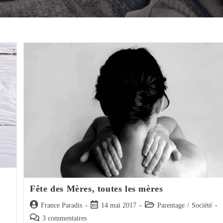
Fête des Mères, toutes les mères
Auteur/autrice
Post
Post
France Paradis
14 mai 2017
Parentage
/
Société
de
published:
category:
Post
3 commentaires