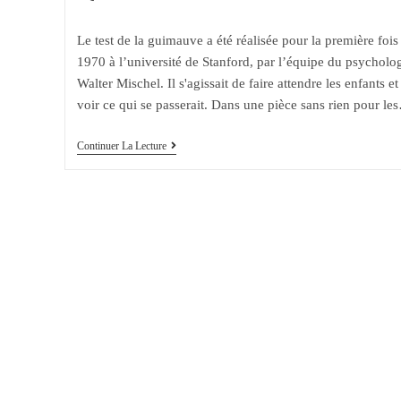
la
comments:
publication :
Le test de la guimauve a été réalisée pour la première fois
1970 à l’université de Stanford, par l’équipe du psycholo
Walter Mischel. Il s'agissait de faire attendre les enfants et
voir ce qui se passerait. Dans une pièce sans rien pour le
Faire
Continuer La Lecture
Attendre
Les
Enfants
:
Le
Test
De
La
Guimauve