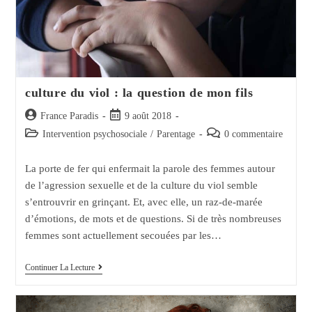
culture du viol : la question de mon fils
Auteur/autrice
Post
France Paradis
9 août 2018
de
published:
Post
Post
Intervention psychosociale
/
Parentage
0 commentaire
la
category:
comments:
publication :
La porte de fer qui enfermait la parole des femmes autour
de l’agression sexuelle et de la culture du viol semble
s’entrouvrir en grinçant. Et, avec elle, un raz-de-marée
d’émotions, de mots et de questions. Si de très nombreuses
femmes sont actuellement secouées par les…
Culture
Continuer La Lecture
Du
Viol
:
La