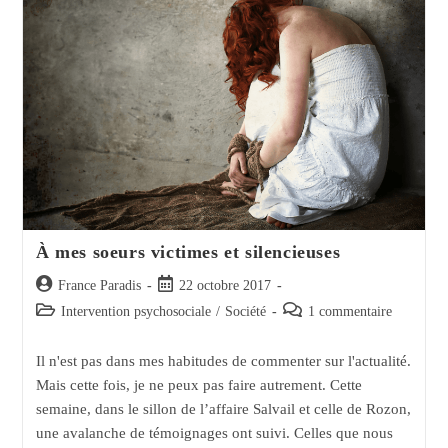
Question
De
Mon
Fils
À mes soeurs victimes et silencieuses
Auteur/autrice
Post
France Paradis
22 octobre 2017
de
published:
Post
Post
Intervention psychosociale
/
Société
1 commentaire
la
category:
comments:
publication :
Il n'est pas dans mes habitudes de commenter sur l'actualité.
Mais cette fois, je ne peux pas faire autrement. Cette
semaine, dans le sillon de l’affaire Salvail et celle de Rozon,
une avalanche de témoignages ont suivi. Celles que nous