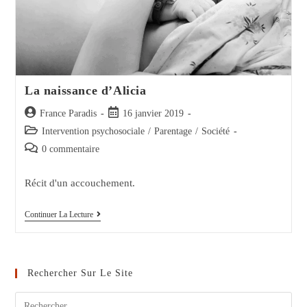
La naissance d’Alicia
Auteur/autrice
Post
France Paradis
16 janvier 2019
de
published:
Post
Intervention psychosociale
/
Parentage
/
Société
la
category:
Post
0 commentaire
publication :
comments:
Récit d'un accouchement.
La
Continuer La Lecture
Naissance
D’Alicia
Rechercher Sur Le Site