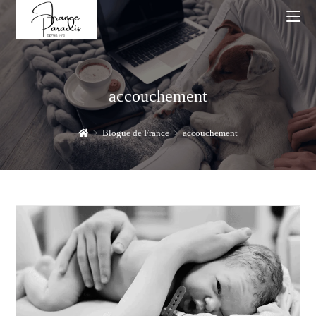
Skip
to
content
accouchement
>
Blogue de France
>
accouchement