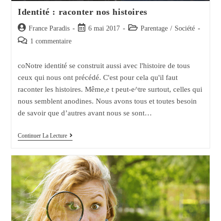
Identité : raconter nos histoires
Auteur/autrice
Post
Post
France Paradis
6 mai 2017
Parentage
/
Société
de
published:
category:
Post
1 commentaire
la
comments:
publication :
coNotre identité se construit aussi avec l'histoire de tous
ceux qui nous ont précédé. C'est pour cela qu'il faut
raconter les histoires. Même,e t peut-e^tre surtout, celles qui
nous semblent anodines. Nous avons tous et toutes besoin
de savoir que d’autres avant nous se sont…
Identité
Continuer La Lecture
:
Raconter
Nos
Histoires