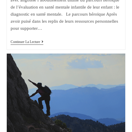
avec angoisse l’aboutissement ultime du parcours héroïque
de l’évaluation en santé mentale infantile de leur enfant : le
diagnostic en santé mentale. Le parcours héroïque Après
avoir puisé dans les replis de leurs ressources personnelles
pour supporter…
Diagnostic
Continuer La Lecture
En
Santé
Mentale
Infantile:
Comment
Arrive-
T-
Il
?