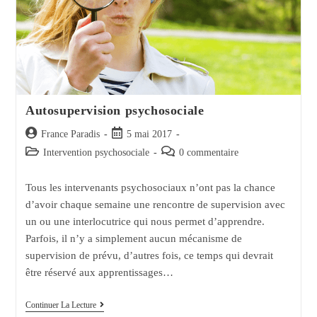
Autosupervision psychosociale
Auteur/autrice
Post
France Paradis
5 mai 2017
de
published:
Post
Post
Intervention psychosociale
0 commentaire
la
category:
comments:
publication :
Tous les intervenants psychosociaux n’ont pas la chance
d’avoir chaque semaine une rencontre de supervision avec
un ou une interlocutrice qui nous permet d’apprendre.
Parfois, il n’y a simplement aucun mécanisme de
supervision de prévu, d’autres fois, ce temps qui devrait
être réservé aux apprentissages…
Autosupervision
Continuer La Lecture
Psychosociale