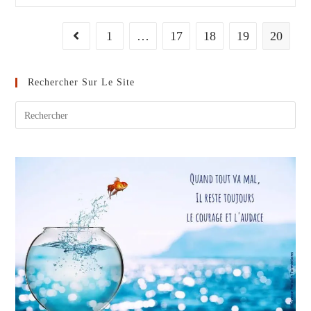
1
…
17
18
19
20
Go to the previous page
Rechercher Sur Le Site