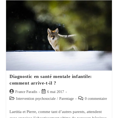
Diagnostic en santé mentale infantile:
comment arrive-t-il ?
Auteur/autrice
Post
France Paradis
6 mai 2017
de
published:
Post
Post
Intervention psychosociale
/
Parentage
0 commentaire
la
category:
comments:
publication :
Laetitia et Pierre, comme tant d’autres parents, attendent