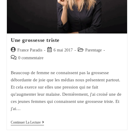
Une grossesse triste
Auteur/autrice
Post
Post
France Paradis
6 mai 2017
Parentage
de
published:
category:
Post
0 commentaire
la
comments:
publication :
Beaucoup de femme ne connaissent pas la grossesse
débordante de joie que les médias nous présentent partout.
Et cela exerce sur elles une pression qui ne fait
qu'augmenter leur malaise. Dernièrement, j'ai croisé une de
ces jeunes femmes qui connaissent une grossesse triste. Et
j'ai…
Une
Continuer La Lecture
Grossesse
Triste