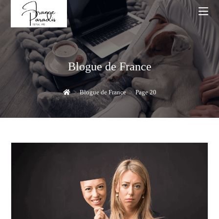
Skip
to
content
Blogue de France
>
Blogue de France
>
Page 20