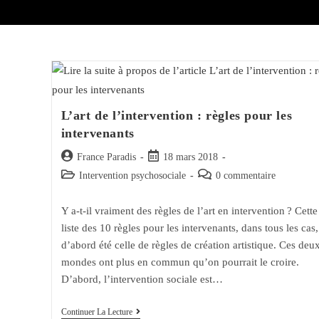
L’art de l’intervention : règles pour les
intervenants
Auteur/autrice
Post
France Paradis
18 mars 2018
de
published:
Post
Post
Intervention psychosociale
0 commentaire
la
category:
comments:
publication :
Y a-t-il vraiment des règles de l’art en intervention ? Cette
liste des 10 règles pour les intervenants, dans tous les cas,
d’abord été celle de règles de création artistique. Ces deu
mondes ont plus en commun qu’on pourrait le croire.
D’abord, l’intervention sociale est…
L’art
Continuer La Lecture