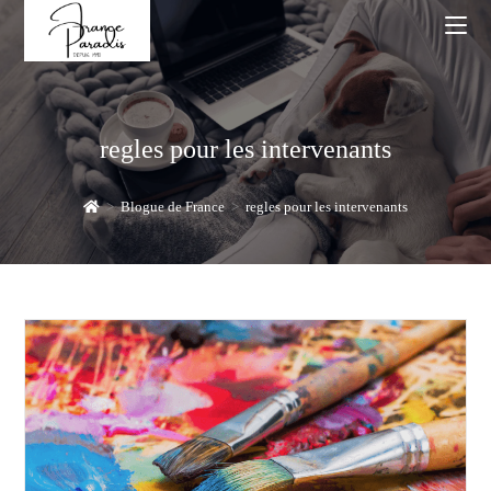
Skip
to
content
regles pour les intervenants
>
Blogue de France
>
regles pour les intervenants