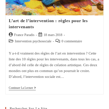
L’art de l’intervention : règles pour les
intervenants
Auteur/autrice
Post
France Paradis
18 mars 2018
de
published:
Post
Post
Intervention psychosociale
0 commentaire
la
category:
comments:
publication :
Y a-t-il vraiment des règles de l’art en intervention ? Cette
liste des 10 règles pour les intervenants, dans tous les cas, a
d’abord été celle de règles de création artistique. Ces deux
mondes ont plus en commun qu’on pourrait le croire.
D’abord, l’intervention sociale est…
L’art
Continuer La Lecture
De
L’intervention
:
Règles
Pour
Rechercher Sur Le Site