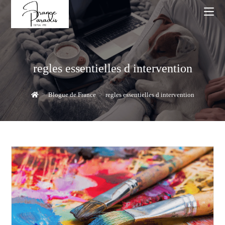
Skip
to
content
regles essentielles d intervention
>
Blogue de France
>
regles essentielles d intervention