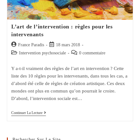
L’art de l’intervention : règles pour les
intervenants
Auteur/autrice
Post
France Paradis
18 mars 2018
de
published:
Post
Post
Intervention psychosociale
0 commentaire
la
category:
comments:
publication :
Y a-t-il vraiment des règles de l’art en intervention ? Cette
liste des 10 règles pour les intervenants, dans tous les cas, a
d’abord été celle de règles de création artistique. Ces deux
mondes ont plus en commun qu’on pourrait le croire.
D’abord, l’intervention sociale est…
L’art
Continuer La Lecture
De
L’intervention
:
Règles
Pour
Rechercher Sur Le Site