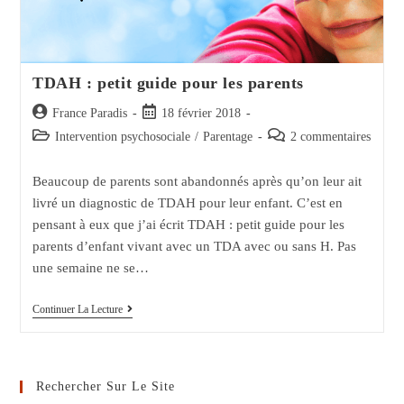
TDAH : petit guide pour les parents
Auteur/autrice
Post
France Paradis
18 février 2018
de
published:
Post
Post
Intervention psychosociale
/
Parentage
2 commentaires
la
category:
comments:
publication :
Beaucoup de parents sont abandonnés après qu’on leur ait
livré un diagnostic de TDAH pour leur enfant. C’est en
pensant à eux que j’ai écrit TDAH : petit guide pour les
parents d’enfant vivant avec un TDA avec ou sans H. Pas
une semaine ne se…
TDAH
Continuer La Lecture
:
Petit
Guide
Pour
Les
Rechercher Sur Le Site
Parents