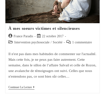
À mes soeurs victimes et silencieuses
Auteur/autrice
Post
France Paradis
22 octobre 2017
de
published:
Post
Post
Intervention psychosociale
/
Société
1 commentaire
la
category:
comments:
publication :
Il n'est pas dans mes habitudes de commenter sur l'actualité.
Mais cette fois, je ne peux pas faire autrement. Cette
semaine, dans le sillon de l’affaire Salvail et celle de Rozon,
une avalanche de témoignages ont suivi. Celles que nous
n'entendons pas, ce sont bien sûr celles…
À
Continuer La Lecture
Mes
Soeurs
Victimes
Et