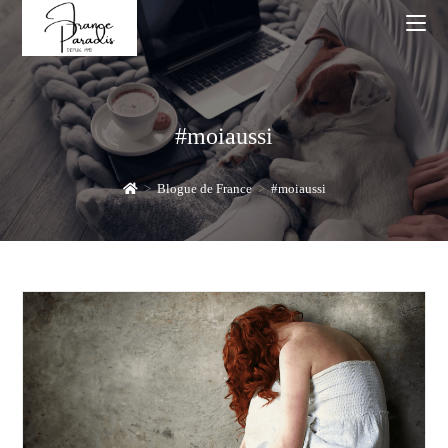
Skip
to
content
#moiaussi
>
Blogue de France
>
#moiaussi