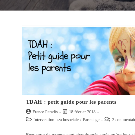
TDAH : petit guide pour les parents
Auteur/autrice
Post
France Paradis
18 février 2018
de
published:
Post
Post
Intervention psychosociale
/
Parentage
2 commentair
la
category:
comments:
publication :
Beaucoup de parents sont abandonnés après qu’on leur ai