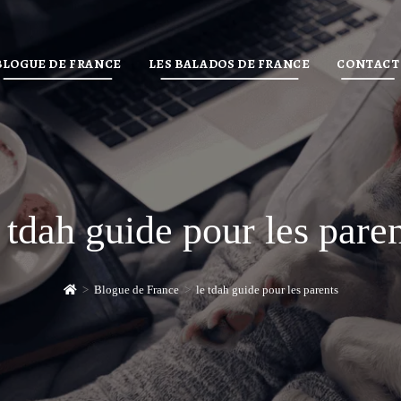
BLOGUE DE FRANCE
LES BALADOS DE FRANCE
CONTACT
 tdah guide pour les pare
>
Blogue de France
>
le tdah guide pour les parents