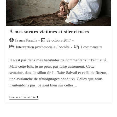
À mes soeurs victimes et silencieuses
Auteur/autrice
Post
France Paradis
22 octobre 2017
de
published:
Post
Post
Intervention psychosociale
/
Société
1 commentaire
la
category:
comments:
publication :
Il n'est pas dans mes habitudes de commenter sur l'actualité.
Mais cette fois, je ne peux pas faire autrement. Cette
semaine, dans le sillon de l’affaire Salvail et celle de Rozon,
une avalanche de témoignages ont suivi. Celles que nous
n'entendons pas, ce sont bien sûr celles…
À
Continuer La Lecture
Mes
Soeurs
Victimes
Et