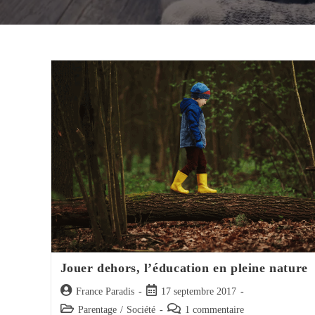
Jouer dehors, l’éducation en pleine nature
Auteur/autrice
Post
France Paradis
17 septembre 2017
de
published:
Post
Post
Parentage
/
Société
1 commentaire