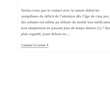
la
category:
comments:
publication :
Saviez-vous que le contact avec la nature réduit les
symptômes du déficit de l’attention dès l’âge de cinq ans;
des enfants ont même pu réduire de moitié leur médicatio
tout simplement en passant plus de temps dehors (1) ? Sur
plan cognitif, jouer dehors en…
Jouer
Continuer La Lecture
Dehors,
L’éducation
En
Pleine
Nature