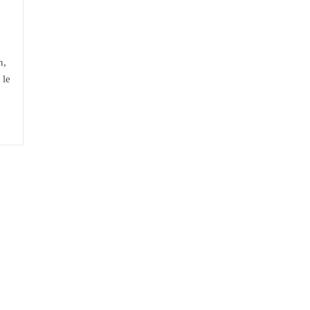
n,
 le