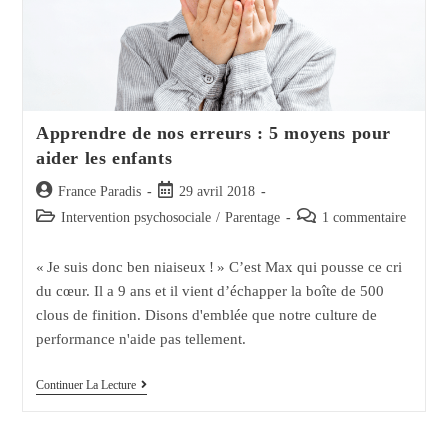
Apprendre de nos erreurs : 5 moyens pour
aider les enfants
Auteur/autrice
Post
France Paradis
29 avril 2018
de
published:
Post
Post
Intervention psychosociale
/
Parentage
1 commentaire
la
category:
comments:
publication :
« Je suis donc ben niaiseux ! » C’est Max qui pousse ce cri
du cœur. Il a 9 ans et il vient d’échapper la boîte de 500
clous de finition. Disons d'emblée que notre culture de
performance n'aide pas tellement.
Apprendre
Continuer La Lecture
De
Nos
Erreurs