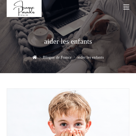
Skip
to
content
aider les enfants
>
Blogue de France
>
aider les enfants