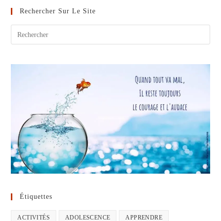
:
5
Rechercher Sur Le Site
Moyens
Pour
Aider
Les
Enfants
Étiquettes
ACTIVITÉS
ADOLESCENCE
APPRENDRE