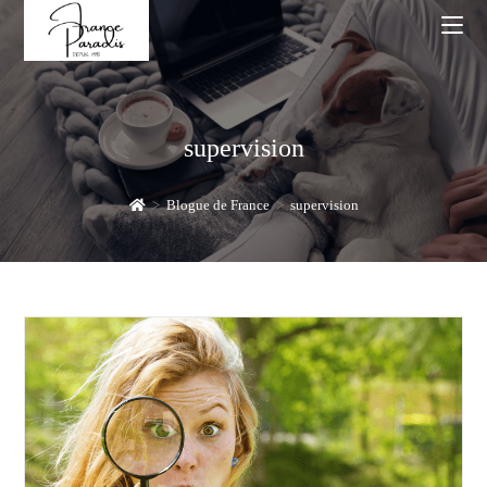
Skip
to
content
supervision
>
Blogue de France
>
supervision