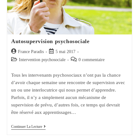
Autosupervision psychosociale
Auteur/autrice
Post
France Paradis
5 mai 2017
de
published:
Post
Post
Intervention psychosociale
0 commentaire
la
category:
comments:
publication :
Tous les intervenants psychosociaux n’ont pas la chance
d’avoir chaque semaine une rencontre de supervision avec
un ou une interlocutrice qui nous permet d’apprendre.
Parfois, il n’y a simplement aucun mécanisme de
supervision de prévu, d’autres fois, ce temps qui devrait
être réservé aux apprentissages…
Autosupervision
Continuer La Lecture
Psychosociale