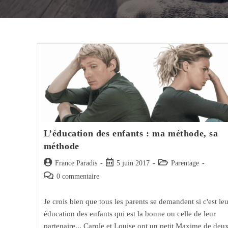
L’éducation des enfants : ma méthode, sa
méthode
Auteur/autrice
Post
Post
France Paradis
5 juin 2017
Parentage
de
published:
category:
Post
0 commentaire
la
comments:
publication :
Je crois bien que tous les parents se demandent si c'est leu
éducation des enfants qui est la bonne ou celle de leur
partenaire... Carole et Louise ont un petit Maxime de deu