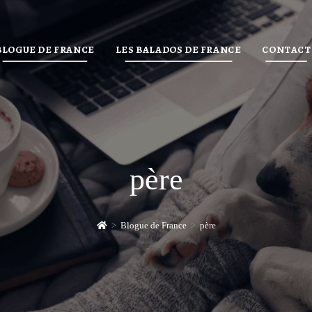
BLOGUE DE FRANCE
LES BALADOS DE FRANCE
CONTACT
père
>
Blogue de France
>
père