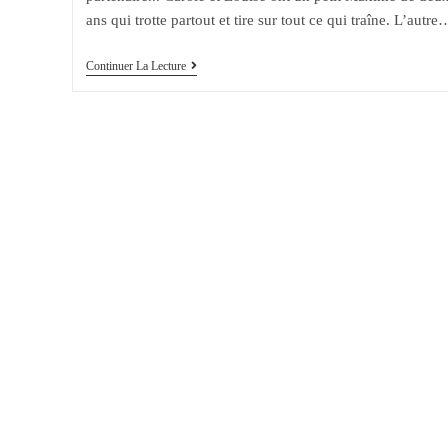
ans qui trotte partout et tire sur tout ce qui traîne. L’autre
L’éducation
Continuer La Lecture
Des
Enfants
:
Ma
Méthode,
Sa
Méthode