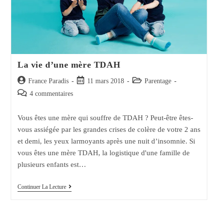
La vie d’une mère TDAH
Auteur/autrice
Post
Post
France Paradis
11 mars 2018
Parentage
de
published:
category:
Post
4 commentaires
la
comments:
publication :
Vous êtes une mère qui souffre de TDAH ? Peut-être êtes-
vous assiégée par les grandes crises de colère de votre 2 ans
et demi, les yeux larmoyants après une nuit d’insomnie. Si
vous êtes une mère TDAH, la logistique d'une famille de
plusieurs enfants est…
La
Continuer La Lecture
Vie
D’une
Mère
TDAH