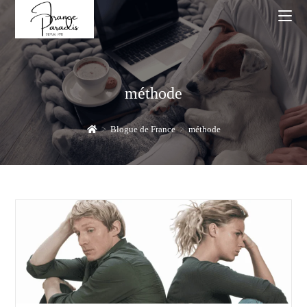
Skip
to
content
méthode
>
Blogue de France
>
méthode