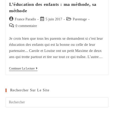
L’éducation des enfants : ma méthode, sa
méthode
Auteur/autrice
Post
Post
France Paradis
5 juin 2017
Parentage
de
published:
category:
Post
0 commentaire
la
comments:
publication :
Je crois bien que tous les parents se demandent si c'est leur
éducation des enfants qui est la bonne ou celle de leur
partenaire... Carole et Louise ont un petit Maxime de deux
ans qui trotte partout et tire sur tout ce qui traîne. L’autre…
L’éducation
Continuer La Lecture
Des
Enfants
:
Ma
Méthode,
Rechercher Sur Le Site
Sa
Méthode