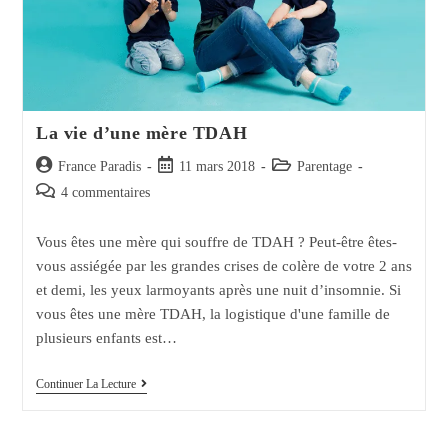
La vie d’une mère TDAH
Auteur/autrice
Post
Post
France Paradis
11 mars 2018
Parentage
de
published:
category:
Post
4 commentaires
la
comments:
publication :
Vous êtes une mère qui souffre de TDAH ? Peut-être êtes-
vous assiégée par les grandes crises de colère de votre 2 ans
et demi, les yeux larmoyants après une nuit d’insomnie. Si
vous êtes une mère TDAH, la logistique d'une famille de
plusieurs enfants est…
La
Continuer La Lecture
Vie
D’une
Mère
TDAH