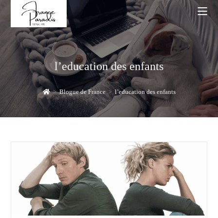
Skip
to
content
l’education des enfants
>
Blogue de France
>
l’education des enfants