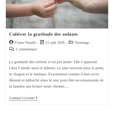
Cultiver la gratitude des enfants
Auteur/autrice
Post
Post
France Paradis
21 août 2018
Parentage
de
published:
category:
Post
1 commentaire
la
comments:
publication :
La gratitude des enfants n’est pas innée. Elle s’apprend.
Chez l’adulte aussi d’ailleurs. Le plus souvent dans la perte,
le chagrin et le manque. Exactement comme il faut avoir
tâtonné et trébuché dans le noir pour être reconnaissante de
la lumière qui éclaire notre chemin.…
Cultiver
Continuer La Lecture
La
Gratitude
Des