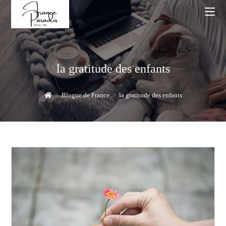
Skip
to
content
la gratitude des enfants
>
Blogue de France
>
la gratitude des enfants