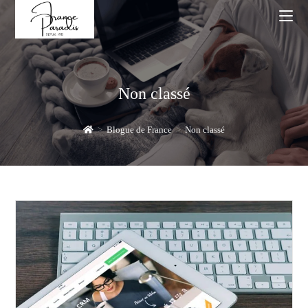
Skip
to
content
Non classé
>
Blogue de France
>
Non classé