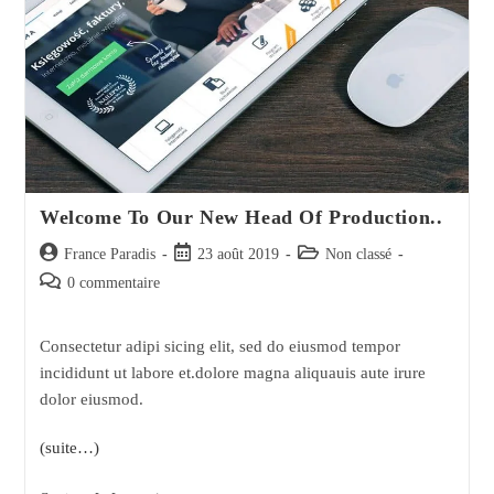
Welcome To Our New Head Of Production..
Auteur/autrice
Post
Post
France Paradis
23 août 2019
Non classé
de
published:
category:
Post
0 commentaire
la
comments:
publication :
Consectetur adipi sicing elit, sed do eiusmod tempor
incididunt ut labore et.dolore magna aliquauis aute irure
dolor eiusmod.
(suite…)