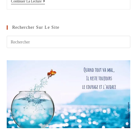
Welcome
Continuer La Lecture
To
Our
New
Head
Of
Rechercher Sur Le Site
Production..