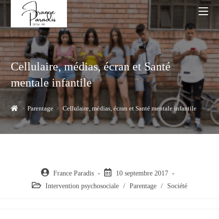
Skip
to
content
Cellulaire, médias, écran et Santé
mentale infantile
>
Parentage
>
Cellulaire, médias, écran et Santé mentale infantile
Auteur/autrice
Post
France Paradis
10 septembre 2017
de
published:
Post
Intervention psychosociale
/
Parentage
/
Société
la
category:
publication :