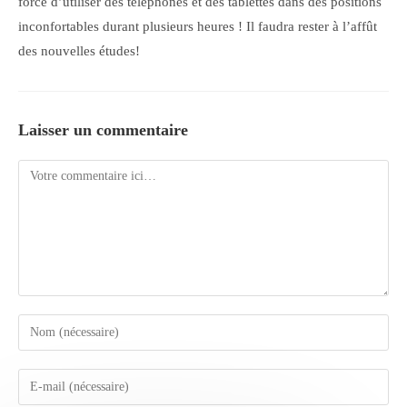
force d’utiliser des téléphones et des tablettes dans des positions
inconfortables durant plusieurs heures ! Il faudra rester à l’affût
des nouvelles études!
Laisser un commentaire
Comment
Enter
your
name
Enter
or
your