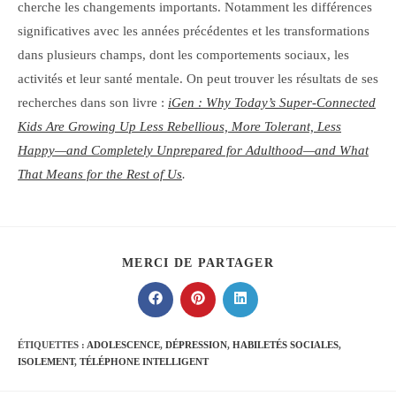
cherche les changements importants. Notamment les différences
significatives avec les années précédentes et les transformations
dans plusieurs champs, dont les comportements sociaux, les
activités et leur santé mentale. On peut trouver les résultats de ses
recherches dans son livre :
iGen : Why Today’s Super-Connected
Kids Are Growing Up Less Rebellious, More Tolerant, Less
Happy—and Completely Unprepared for Adulthood—and What
That Means for the Rest of Us
.
PARTAGER
MERCI DE PARTAGER
CE
CONTENU
Ouvrir
Ouvrir
Ouvrir
dans
dans
dans
une
une
une
autre
autre
autre
ÉTIQUETTES :
ADOLESCENCE
,
DÉPRESSION
,
HABILETÉS SOCIALES
,
fenêtre
fenêtre
fenêtre
ISOLEMENT
,
TÉLÉPHONE INTELLIGENT