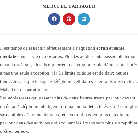
PARTAGER
MERCI DE PARTAGER
CE
CONTENU
Ouvrir
Ouvrir
Ouvrir
dans
dans
dans
une
une
une
autre
autre
autre
fenêtre
fenêtre
fenêtre
Il est temps de réfléchir sérieusement à l’équation
écran et santé
mentale
dans la vie de nos ados. Plus les adolescents passent de temps
devant un écran, plus ils rapportent de symptômes de dépression. Il n’y
a pas une seule exception. (1) La limite critique est de deux heures
trente. Je sais que le sujet « téléphone cellulaires et enfants » est délicat.
Mais il ne disparaîtra pas.
Les adolescents qui passent plus de deux heures trente par jour devant
un écran (téléphone intelligent, ordinateur, tablette, télévision) sont plus
susceptibles d’être malheureux, et ceux qui passent plus deux heures
par jour dans des activités qui excluent les écrans sont plus susceptibles
d’être heureux.