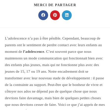
PARTAGER
MERCI DE PARTAGER
CE
CONTENU
Ouvrir
Ouvrir
Ouvrir
dans
dans
dans
une
une
une
autre
autre
autre
fenêtre
fenêtre
fenêtre
L’adolescence n’a pas à être pénible. Cependant, beaucoup de
parents ont le sentiment de perdre contact avec leurs enfants au
moment de
l’adolescence
. C’est souvent parce que nous
maintenons un mode communication qui fonctionnait bien avec
des enfants plus jeunes, mais qui ne fonctionne plus avec des
jeunes de 15, 17 ou 19 ans. Notre encadrement doit se
transformer avec leur nouveau stade de développement : il passe
de la contrainte au support. Peut-être que le bonheur de vivre et
côtoyer nos ados ne dépend pas de quelque chose que nous
devrions faire davantage, mais bien de quelques petites choses
que nous devrions cesser de faire. Voici ce que j’ai appris de mes