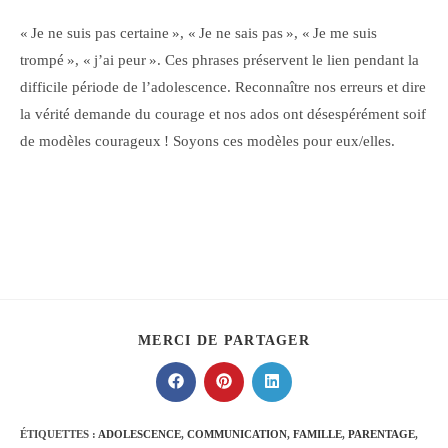
« Je ne suis pas certaine », « Je ne sais pas », « Je me suis
trompé », « j’ai peur ». Ces phrases préservent le lien pendant la
difficile période de l’adolescence. Reconnaître nos erreurs et dire
la vérité demande du courage et nos ados ont désespérément soif
de modèles courageux ! Soyons ces modèles pour eux/elles.
PARTAGER
MERCI DE PARTAGER
CE
CONTENU
Ouvrir
Ouvrir
Ouvrir
dans
dans
dans
une
une
une
autre
autre
autre
ÉTIQUETTES :
ADOLESCENCE
,
COMMUNICATION
,
FAMILLE
,
PARENTAGE
,
fenêtre
fenêtre
fenêtre