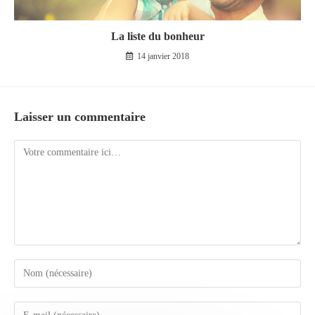
La liste du bonheur
14 janvier 2018
Laisser un commentaire
Comment
Enter
your
name
Enter