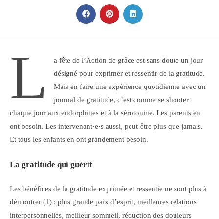
CE
CONTENU
Ouvrir
Ouvrir
Ouvrir
dans
dans
dans
une
une
une
autre
autre
autre
fenêtre
fenêtre
fenêtre
L
a fête de l’Action de grâce est sans doute un jour
désigné pour exprimer et ressentir de la gratitude.
Mais en faire une expérience quotidienne avec un
journal de gratitude, c’est comme se shooter
chaque jour aux endorphines et à la sérotonine. Les parents en
ont besoin. Les intervenant·e·s aussi, peut-être plus que jamais.
Et tous les enfants en ont grandement besoin.
La gratitude qui guérit
Les bénéfices de la gratitude exprimée et ressentie ne sont plus à
démontrer (1) : plus grande paix d’esprit, meilleures relations
interpersonnelles, meilleur sommeil, réduction des douleurs