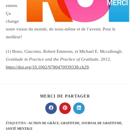
ement.
Ça
change
notre vision du monde, de nous-même et de l’avenir. Pour le
meilleur!
(1) Bono, Giacomo, Robert Emmons, et Michael E. Mccullough.
Gratitude in Practice and the Practice of Gratitude
, 2012.
https://doi.org/10.1002/9780470939338.ch29
.
PARTAGER
MERCI DE PARTAGER
CE
CONTENU
Ouvrir
Ouvrir
Ouvrir
dans
dans
dans
une
une
une
autre
autre
autre
ÉTIQUETTES :
ACTION DE GRÂCE
,
GRATITUDE
,
JOURNAL DE GRATITUDE
,
fenêtre
fenêtre
fenêtre
SANTÉ MENTALE