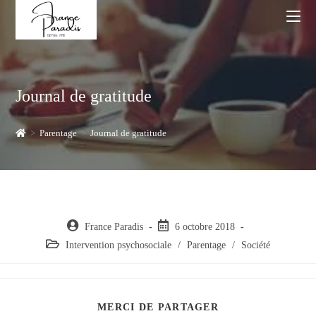
Skip
to
content
Journal de gratitude
>
Parentage
>
Journal de gratitude
Auteur/autrice
Post
France Paradis
6 octobre 2018
de
published:
Post
Intervention psychosociale
/
Parentage
/
Société
la
category:
publication :
PARTAGER
MERCI DE PARTAGER