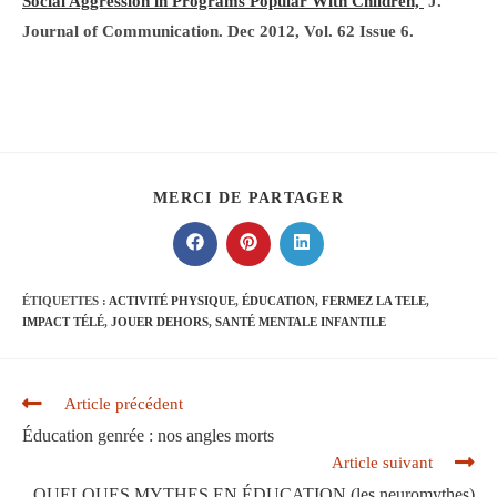
Social Aggression in Programs Popular With Children,
J.
Journal of Communication. Dec 2012, Vol. 62 Issue 6.
PARTAGER
MERCI DE PARTAGER
CE
CONTENU
Ouvrir
Ouvrir
Ouvrir
dans
dans
dans
une
une
une
autre
autre
autre
ÉTIQUETTES :
ACTIVITÉ PHYSIQUE
,
ÉDUCATION
,
FERMEZ LA TELE
,
fenêtre
fenêtre
fenêtre
IMPACT TÉLÉ
,
JOUER DEHORS
,
SANTÉ MENTALE INFANTILE
Read
Article précédent
more
Éducation genrée : nos angles morts
articles
Article suivant
QUELQUES MYTHES EN ÉDUCATION (les neuromythes)