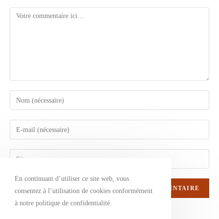
Comment
Enter
your
name
Enter
or
your
username
email
Enter
to
address
your
comment
to
En continuant d’utiliser ce site web, vous
website
comment
consentez à l’utilisation de cookies conformément
URL
à notre politique de confidentialité.
(optional)