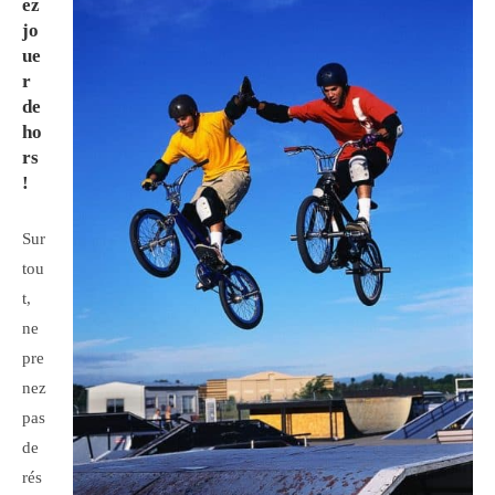
ez
jo
ue
r
de
ho
rs
!
Sur
tou
t,
ne
pre
nez
pas
de
rés