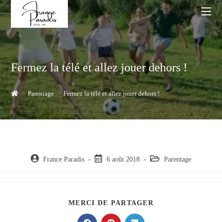
Skip
to
content
Fermez la télé et allez jouer dehors !
>
Parentage
>
Fermez la télé et allez jouer dehors !
Auteur/autrice
Post
Post
France Paradis
6 août 2018
Parentage
de
published:
category:
la
publication :
PARTAGER
MERCI DE PARTAGER
CE