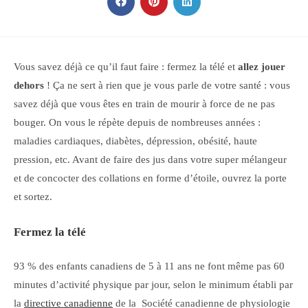
CONTENU
Ouvrir
Ouvrir
Ouvrir
dans
dans
dans
une
une
une
autre
autre
autre
fenêtre
fenêtre
fenêtre
Vous savez déjà ce qu’il faut faire : fermez la télé et
allez jouer
dehors
! Ça ne sert à rien que je vous parle de votre santé : vous
savez déjà que vous êtes en train de mourir à force de ne pas
bouger. On vous le répète depuis de nombreuses années :
maladies cardiaques, diabètes, dépression, obésité, haute
pression, etc. Avant de faire des jus dans votre super mélangeur
et de concocter des collations en forme d’étoile, ouvrez la porte
et sortez.
Fermez la télé
93 % des enfants canadiens de 5 à 11 ans ne font même pas 60
minutes d’activité physique par jour, selon le minimum établi par
la
directive canadienne
de la Société canadienne de physiologie