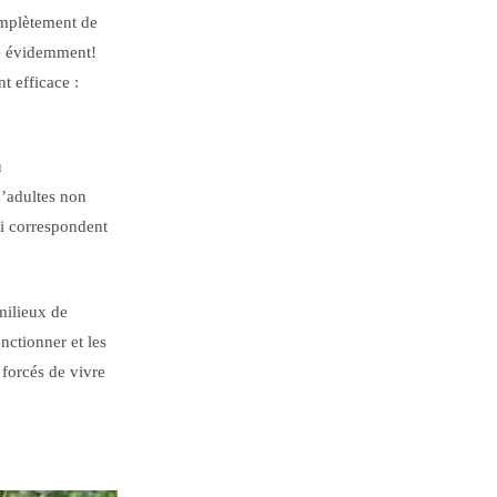
complètement de
ute évidemment!
t efficace :
u
d’adultes non
i correspondent
milieux de
nctionner et les
 forcés de vivre