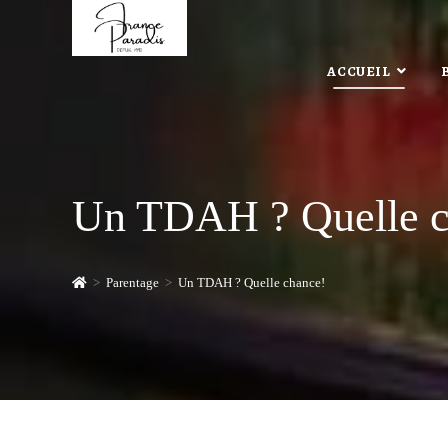
Skip
to
content
ACCUEIL
Un TDAH ? Quelle c
>
Parentage
>
Un TDAH ? Quelle chance!