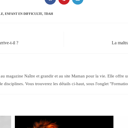
Ouvrir
Ouvrir
Ouvrir
dans
dans
dans
une
une
une
autre
autre
autre
LE
,
ENFANT EN DIFFICULTE
,
TDAH
fenêtre
fenêtre
fenêtre
rive-t-il ?
La maltra
au magazine Naître et grandir et au site Maman pour la vie. Elle offre u
isciplines. Vous trouverez les détails ci-haut, sous l'onglet "Formatio