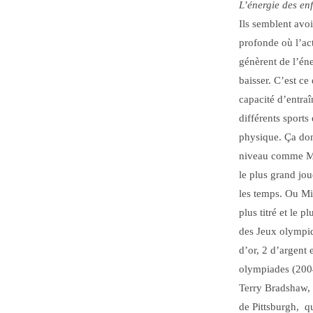
L’énergie des en
Ils semblent avo
profonde où l’act
génèrent de l’éne
baisser. C’est ce
capacité d’entraî
différents sports
physique. Ça don
niveau comme Ma
le plus grand jou
les temps. Ou Mic
plus titré et le p
des Jeux olympiq
d’or, 2 d’argent 
olympiades (200
Terry Bradshaw, q
de Pittsburgh, q