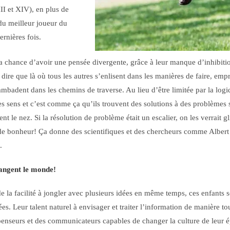
II et XIV), en plus de
 du meilleur joueur du
rnières fois.
la chance d’avoir une pensée divergente, grâce à leur manque d’inhibiti
dire que là où tous les autres s’enlisent dans les manières de faire, emp
mbadent dans les chemins de traverse. Au lieu d’être limitée par la logi
 les sens et c’est comme ça qu’ils trouvent des solutions à des problèmes 
ent le nez. Si la résolution de problème était un escalier, on les verrait gl
de bonheur! Ça donne des scientifiques et des chercheurs comme Albert 
.
hangent le monde!
e la facilité à jongler avec plusieurs idées en même temps, ces enfants
es. Leur talent naturel à envisager et traiter l’information de manière tout
 penseurs et des communicateurs capables de changer la culture de leu