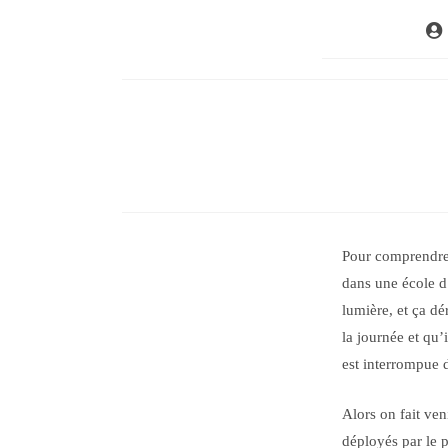
Aute
de
la
publ
Pour comprendre
dans une école d’
lumière, et ça dé
la journée et qu’i
est interrompue d
Alors on fait ven
déployés par le 