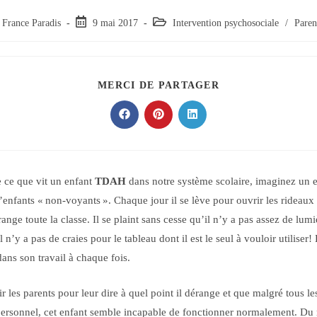
ur/autrice
Post
Post
France Paradis
9 mai 2017
Intervention psychosociale
/
Paren
published:
category:
ication :
PARTAGER
MERCI DE PARTAGER
CE
CONTENU
Ouvrir
Ouvrir
Ouvrir
dans
dans
dans
une
une
une
autre
autre
autre
fenêtre
fenêtre
fenêtre
 ce que vit un enfant
TDAH
dans notre système scolaire, imaginez un e
enfants « non-voyants ». Chaque jour il se lève pour ouvrir les rideaux 
range toute la classe. Il se plaint sans cesse qu’il n’y a pas assez de lumi
l n’y a pas de craies pour le tableau dont il est le seul à vouloir utiliser! 
ans son travail à chaque fois.
ir les parents pour leur dire à quel point il dérange et que malgré tous les
personnel, cet enfant semble incapable de fonctionner normalement. Du