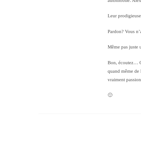
automobile. Alex
Leur prodigieuse
Pardon? Vous n’a
Même pas juste u
Bon, écoutez… On
quand même de la
vraiment passion
🙂