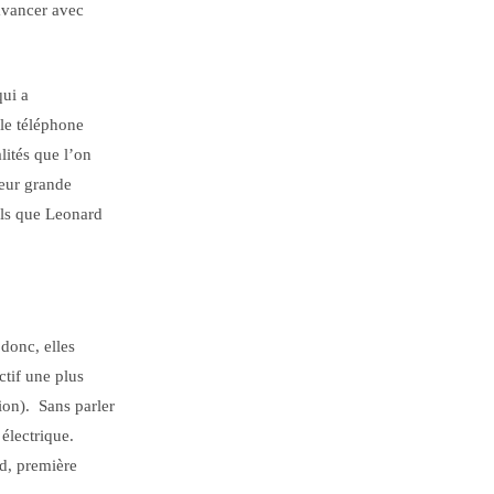
avancer avec
ui a
 le téléphone
lités que l’on
leur grande
els que Leonard
donc, elles
ctif une plus
ion). Sans parler
électrique.
d, première