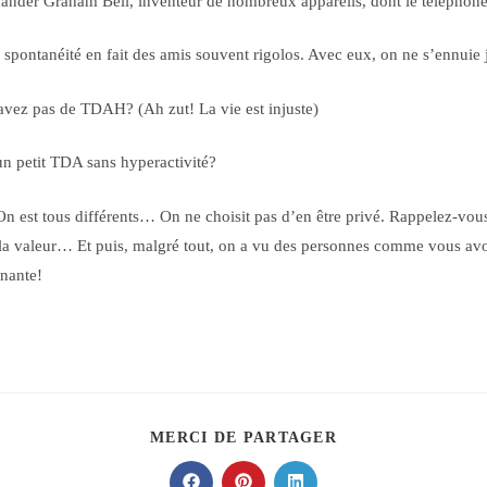
ander Graham Bell, inventeur de nombreux appareils, dont le téléphone
 spontanéité en fait des amis souvent rigolos. Avec eux, on ne s’ennuie 
vez pas de TDAH? (Ah zut! La vie est injuste)
n petit TDA sans hyperactivité?
 est tous différents… On ne choisit pas d’en être privé. Rappelez-vou
 valeur… Et puis, malgré tout, on a vu des personnes comme vous avo
nante!
PARTAGER
MERCI DE PARTAGER
CE
CONTENU