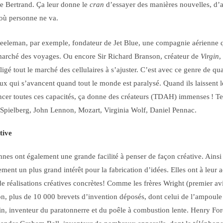
te Bertrand. Ça leur donne le
cran
d’essayer des manières nouvelles, d’
où personne ne va.
leman, par exemple, fondateur de Jet Blue, une compagnie aérienne q
marché des voyages. Ou encore Sir Richard Branson, créateur de
Virgin
,
ligé tout le marché des cellulaires à s’ajuster. C’est avec ce genre de qua
ceux qui s’avancent quand tout le monde est paralysé. Quand ils laissent 
uencer toutes ces capacités, ça donne des créateurs (TDAH) immenses ! T
 Spielberg, John Lennon, Mozart, Virginia Wolf, Daniel Pennac.
tive
nes ont également une grande facilité à penser de façon créative. Ainsi 
ment un plus grand intérêt pour la fabrication d’idées. Elles ont à leur a
de réalisations créatives concrètes! Comme les frères Wright (premier av
, plus de 10 000 brevets d’invention déposés, dont celui de l’ampoule 
n, inventeur du paratonnerre et du poêle à combustion lente. Henry For