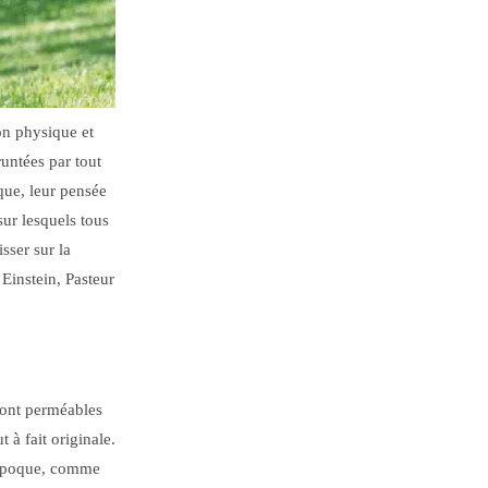
on physique et
runtées par tout
que, leur pensée
sur lesquels tous
isser sur la
Einstein, Pasteur
 sont perméables
 à fait originale.
r époque, comme