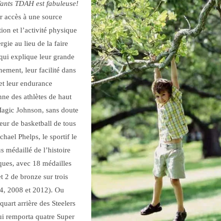
fants TDAH est fabuleuse!
ir accès à une source
ion et l’activité physique
rgie au lieu de la faire
 qui explique leur grande
nement, leur facilité dans
 et leur endurance
ne des athlètes de haut
gic Johnson, sans doute
eur de basketball de tous
hael Phelps, le sportif le
lus médaillé de l’histoire
ues, avec 18 médailles
et 2 de bronze sur trois
4, 2008 et 2012). Ou
uart arrière des Steelers
ui remporta quatre Super